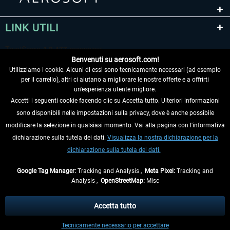
LINK UTILI
Benvenuti su aerosoft.com!
Utilizziamo i cookie. Alcuni di essi sono tecnicamente necessari (ad esempio
per il carrello), altri ci aiutano a migliorare le nostre offerte e a offrirti
un'esperienza utente migliore.
Accetti i seguenti cookie facendo clic su Accetta tutto. Ulteriori informazioni
sono disponibili nelle impostazioni sulla privacy, dove è anche possibile
RECEDERE DAL CONTRATTO
modificare la selezione in qualsiasi momento. Vai alla pagina con l'informativa
dichiarazione sulla tutela dei dati.
Visualizza la nostra dichiarazione per la
INFORMAZIONI
dichiarazione sulla tutela dei dati.
NON PERDETEVI LE ULTIME NOTIZIE
Google Tag Manager:
Tracking and Analysis ,
Meta Pixel:
Tracking and
Analysis ,
OpenStreetMap:
Misc
* Tutti i prezzi sono indicati al netto di Iva e
spese di spedizione
ed
eventualmente le spese di spedizione, se non diversamente descritto.
Accetta tutto
** Riguarda le spedizioni al di fuori della Germania, i tempi di consegna per le
Tecnicamente necessario per accettare
altre nazioni sono disponibili nelle
informazioni di spedizione
.