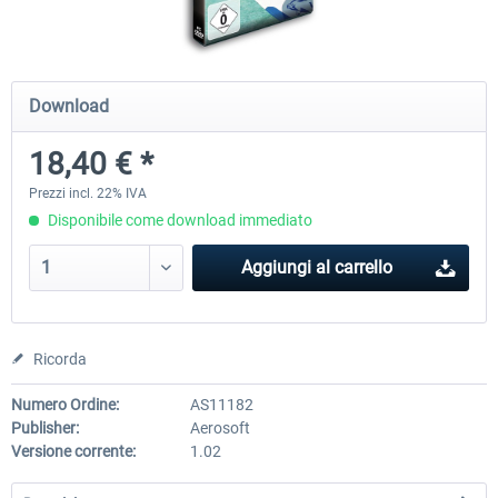
Mega Airport Frankfurt V2.0
Mega Airport Berlin Brande
Download
18,40 € *
30,71 € *
25,58 € *
Prezzi incl. 22% IVA
Disponibile come download immediato
Aggiungi al carrello
Ricorda
Numero Ordine:
AS11182
Publisher:
Aerosoft
Versione corrente:
1.02