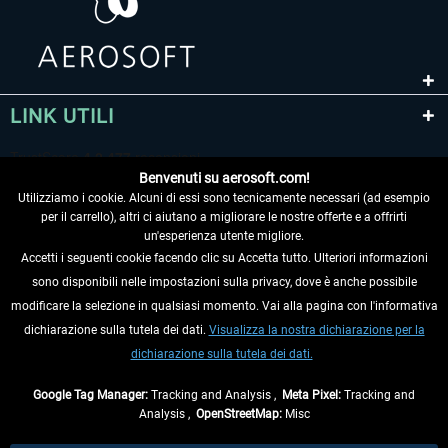
LINK UTILI
Benvenuti su aerosoft.com!
Utilizziamo i cookie. Alcuni di essi sono tecnicamente necessari (ad esempio
per il carrello), altri ci aiutano a migliorare le nostre offerte e a offrirti
un'esperienza utente migliore.
Accetti i seguenti cookie facendo clic su Accetta tutto. Ulteriori informazioni
sono disponibili nelle impostazioni sulla privacy, dove è anche possibile
RECEDERE DAL CONTRATTO
modificare la selezione in qualsiasi momento. Vai alla pagina con l'informativa
dichiarazione sulla tutela dei dati.
Visualizza la nostra dichiarazione per la
INFORMAZIONI
dichiarazione sulla tutela dei dati.
NON PERDETEVI LE ULTIME NOTIZIE
Google Tag Manager:
Tracking and Analysis ,
Meta Pixel:
Tracking and
Analysis ,
OpenStreetMap:
Misc
* Tutti i prezzi sono indicati al netto di Iva e
spese di spedizione
ed