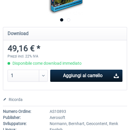
Mega Airport Frankfurt V2.0
Mega Airport Berlin Brande
Download
30,71 € *
25,58 € *
49,16 € *
Prezzi incl. 22% IVA
Disponibile come download immediato
Aggiungi al carrello
Ricorda
Numero Ordine:
AS10893
Publisher:
Aerosoft
Sviluppatore:
Normann, Bernhart, Geocontent, Renk
Lingua:
English