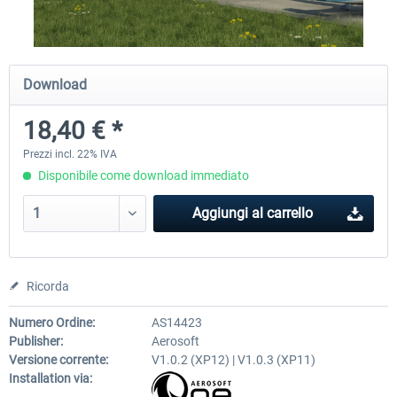
Airport Berlin Brandenburg V2 XP
Airport Zurich V2.0 XP
Download
18,40 € *
30,71 € *
26,60 € *
Prezzi incl. 22% IVA
Disponibile come download immediato
Aggiungi al carrello
Ricorda
Numero Ordine:
AS14423
Publisher:
Aerosoft
Versione corrente:
V1.0.2 (XP12) | V1.0.3 (XP11)
Installation via: