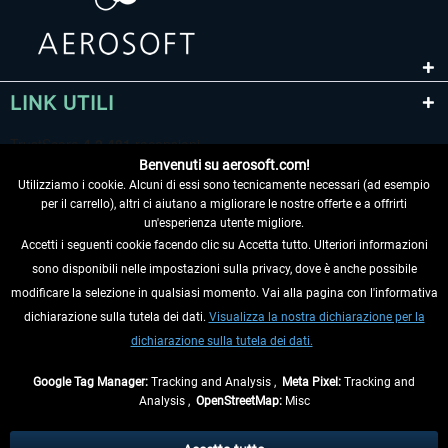
LINK UTILI
Benvenuti su aerosoft.com!
Utilizziamo i cookie. Alcuni di essi sono tecnicamente necessari (ad esempio
per il carrello), altri ci aiutano a migliorare le nostre offerte e a offrirti
un'esperienza utente migliore.
Accetti i seguenti cookie facendo clic su Accetta tutto. Ulteriori informazioni
sono disponibili nelle impostazioni sulla privacy, dove è anche possibile
RECEDERE DAL CONTRATTO
modificare la selezione in qualsiasi momento. Vai alla pagina con l'informativa
dichiarazione sulla tutela dei dati.
Visualizza la nostra dichiarazione per la
INFORMAZIONI
dichiarazione sulla tutela dei dati.
NON PERDETEVI LE ULTIME NOTIZIE
Google Tag Manager:
Tracking and Analysis ,
Meta Pixel:
Tracking and
Analysis ,
OpenStreetMap:
Misc
* Tutti i prezzi sono indicati al netto di Iva e
spese di spedizione
ed
eventualmente le spese di spedizione, se non diversamente descritto.