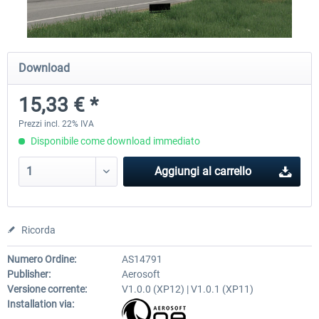
Traffic Global for X-Plane 12/11
Airport Stuttgart XP
Download
(Windows)
15,33 € *
45,70 € *
22,50 € *
Prezzi incl. 22% IVA
Disponibile come download immediato
Aggiungi al carrello
Ricorda
Numero Ordine:
AS14791
Publisher:
Aerosoft
Versione corrente:
V1.0.0 (XP12) | V1.0.1 (XP11)
Installation via: