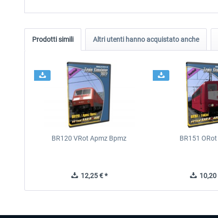
Prodotti simili
Altri utenti hanno acquistato anche
BR120 VRot Apmz Bpmz
BR151 ORot
12,25 € *
10,20 