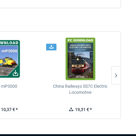
 mP3000
China Railways SS7C Electric
D
Locomotive
10,37 € *
19,31 € *