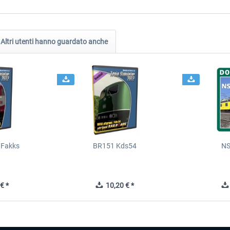
Altri utenti hanno guardato anche
 Fakks
BR151 Kds54
NS
€ *
10,20 € *