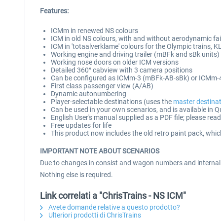
Features:
ICMm in renewed NS colours
ICM in old NS colours, with and without aerodynamic fai
ICM in 'totaalverklame' colours for the Olympic trains, 
Working engine and driving trailer (mBFk and sBk units)
Working nose doors on older ICM versions
Detailed 360° cabview with 3 camera positions
Can be configured as ICMm-3 (mBFk-AB-sBk) or ICMm
First class passenger view (A/AB)
Dynamic autonumbering
Player-selectable destinations (uses the
master destinati
Can be used in your own scenarios, and is available in Q
English User's manual supplied as a PDF file; please read
Free updates for life
This product now includes the old retro paint pack, whic
IMPORTANT NOTE ABOUT SCENARIOS
Due to changes in consist and wagon numbers and internal nam
Nothing else is required.
Link correlati a "ChrisTrains - NS ICM"
Avete domande relative a questo prodotto?
Ulteriori prodotti di ChrisTrains