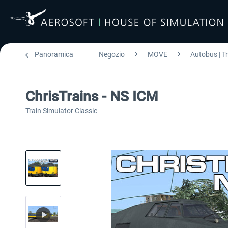
Panoramica
Negozio
MOVE
Autobus | T
ChrisTrains - NS ICM
Train Simulator Classic