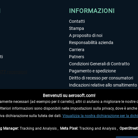
I
INFORMAZIONI
Contatti
Stampa
A proposito di noi
Responsabilità azienda
Carriera
ti
Patners
Condizioni Generali di Contratto
Pagamento e spedizione
Diritto di recesso per consumatori
Indicazioni relative allo smaltimento 
Dichiarazione sulla tutela dei dati
Benvenuti su aerosoft.com!
Editoriale
amente necessari (ad esempio per il carrello), altri ci aiutano a migliorare le nostre of
 Ulteriori informazioni sono disponibili nelle impostazioni sulla privacy, dove è anch
iva dichiarazione sulla tutela dei dati.
 DAL CONTRATTO
Visualizza la nostra dichiarazione per la dichi
ag Manager:
Tracking and Analysis ,
Meta Pixel:
Tracking and Analysis ,
OpenStree
ti al netto di Iva e
spese di spedizione
ed eventualmente le spese di spedizione, se n