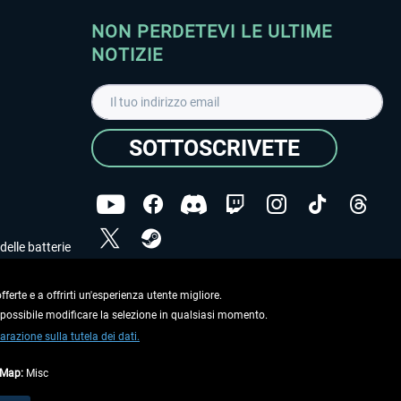
NON PERDETEVI LE ULTIME
NOTIZIE
SOTTOSCRIVETE
delle batterie
Ho letto l'informativa sulla
dichiarazione sulla tutela
dei dati
.
ferte e a offrirti un'esperienza utente migliore.
e possibile modificare la selezione in qualsiasi momento.
Copyright © Aerosoft GmbH. Tutti i diritti riservati.
arazione sulla tutela dei dati.
tMap:
Misc
on diversamente descritto.