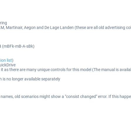
ring
KLM, Martinair, Aegon and De Lage Landen (these are all old advertising co
-4 (mBFk-mB-A-sBk)
on list
)
uickDrive
 it as there are many unique controls for this model (The manual is availa
h is no longer available separately
es, old scenarios might show a "consist changed" error. If this happens, 