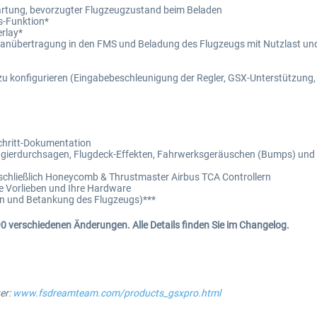
wartung, bevorzugter Flugzeugzustand beim Beladen
s-Funktion*
rlay*
gplanübertragung in den FMS und Beladung des Flugzeugs mit Nutzlast und
u konfigurieren (Eingabebeschleunigung der Regler, GSX-Unterstützung,
Schritt-Dokumentation
agierdurchsagen, Flugdeck-Effekten, Fahrwerksgeräuschen (Bumps) und 
nschließlich Honeycomb & Thrustmaster Airbus TCA Controllern
e Vorlieben und Ihre Hardware
n und Betankung des Flugzeugs)***
0 verschiedenen Änderungen. Alle Details finden Sie im Changelog.
er:
www.fsdreamteam.com/products_gsxpro.html