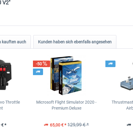
J V2"
 kauften auch
Kunden haben sich ebenfalls angesehen
-50
o Throttle
Microsoft Flight Simulator 2020 -
Thrustmast
nt
Premium Deluxe
Air
129,99 € *
 € *
65,00 € *
1