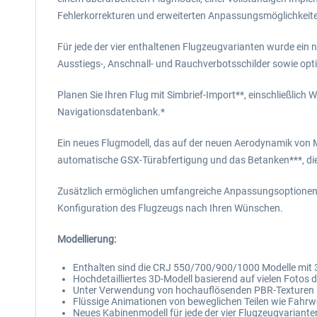
Fehlerkorrekturen und erweiterten Anpassungsmöglichkeit
Für jede der vier enthaltenen Flugzeugvarianten wurde ein n
Ausstiegs-, Anschnall- und Rauchverbotsschilder sowie opti
Planen Sie Ihren Flug mit Simbrief-Import**, einschließlic
Navigationsdatenbank.*
Ein neues Flugmodell, das auf der neuen Aerodynamik von MSF
automatische GSX-Türabfertigung und das Betanken***, die I
Zusätzlich ermöglichen umfangreiche Anpassungsoptionen fü
Konfiguration des Flugzeugs nach Ihren Wünschen.
Modellierung:
Enthalten sind die CRJ 550/700/900/1000 Modelle mit
Hochdetailliertes 3D-Modell basierend auf vielen Fotos 
Unter Verwendung von hochauflösenden PBR-Texturen
Flüssige Animationen von beweglichen Teilen wie Fahrw
Neues Kabinenmodell für jede der vier Flugzeugvariante