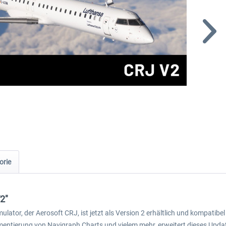
orie
2"
imulator, der Aerosoft CRJ, ist jetzt als Version 2 erhältlich und kompatib
ementierung von Navigraph Charts und vielem mehr, erweitert dieses Upda