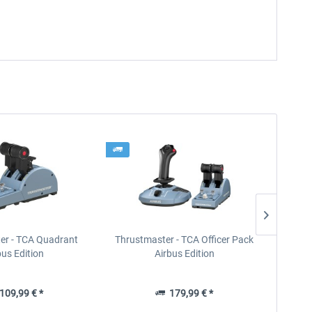
er - TCA Quadrant
Thrustmaster - TCA Officer Pack
aviawor
bus Edition
Airbus Edition
09,99 € *
179,99 € *