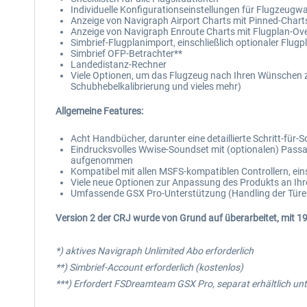
Individuelle Konfigurationseinstellungen für Flugzeug
Anzeige von Navigraph Airport Charts mit Pinned-Chart
Anzeige von Navigraph Enroute Charts mit Flugplan-Ove
Simbrief-Flugplanimport, einschließlich optionaler Flu
Simbrief OFP-Betrachter**
Landedistanz-Rechner
Viele Optionen, um das Flugzeug nach Ihren Wünschen z
Schubhebelkalibrierung und vieles mehr)
Allgemeine Features:
Acht Handbücher, darunter eine detaillierte Schritt-für-
Eindrucksvolles Wwise-Soundset mit (optionalen) Pass
aufgenommen
Kompatibel mit allen MSFS-kompatiblen Controllern, ei
Viele neue Optionen zur Anpassung des Produkts an Ihr
Umfassende GSX Pro-Unterstützung (Handling der Türe
Version 2 der CRJ wurde von Grund auf überarbeitet, mit 19
*) aktives Navigraph Unlimited Abo erforderlich
**) Simbrief-Account erforderlich (kostenlos)
***) Erfordert FSDreamteam GSX Pro, separat erhältlich unt