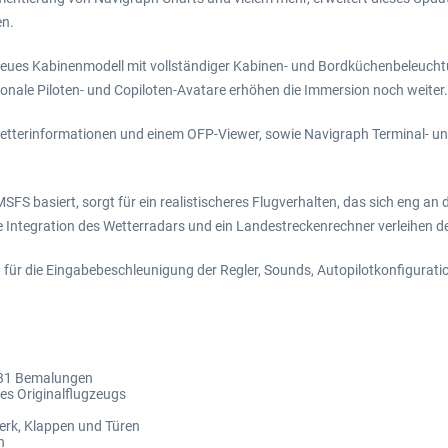
en.
eues Kabinenmodell mit vollständiger Kabinen- und Bordküchenbeleuchtung e
onale Piloten- und Copiloten-Avatare erhöhen die Immersion noch weiter.
h Wetterinformationen und einem OFP-Viewer, sowie Navigraph Terminal- un
S basiert, sorgt für ein realistischeres Flugverhalten, das sich eng an 
ntegration des Wetterradars und ein Landestreckenrechner verleihen der 
r die Eingabebeschleunigung der Regler, Sounds, Autopilotkonfiguration
 31 Bemalungen
des Originalflugzeugs
erk, Klappen und Türen
n