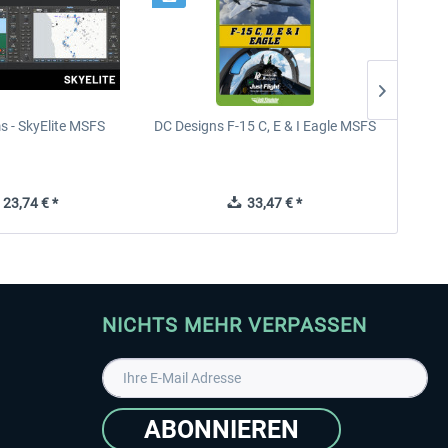
s - SkyElite MSFS
DC Designs F-15 C, E & I Eagle MSFS
aviawor
23,74 € *
33,47 € *
NICHTS MEHR VERPASSEN
ABONNIEREN