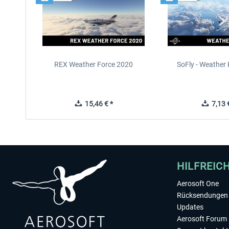
REX Weather Force 2020
SoFly - Weather 
15,46 € *
7,13 €
HILFREIC
Aerosoft One
Rücksendungen 
Updates
Aerosoft Forum