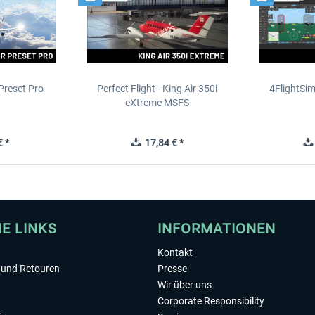
Preset Pro
Perfect Flight - King Air 350i
4FlightSim
eXtreme MSFS
 *
17,84 € *
HE LINKS
INFORMATIONEN
Kontakt
und Retouren
Presse
Wir über uns
Corporate Responsibility