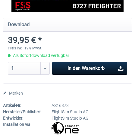
EmergencyDispatcherPro - 24h Free
EmergencyDispatcherPr
Download
Trial
39,95 € *
0,00 € *
35,69 € *
Preis inkl. 19% MwSt.
Als Sofortdownload verfügbar
In den
Warenkorb
Merken
Artikel-Nr.:
AS16373
Hersteller/Publisher:
FlightSim Studio AG
Entwickler:
FlightSim Studio AG
Installation via: