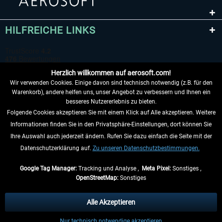
HILFREICHE LINKS
Herzlich willkommen auf aerosoft.com!
Wir verwenden Cookies. Einige davon sind technisch notwendig (z.B. für den
Warenkorb), andere helfen uns, unser Angebot zu verbessern und Ihnen ein
besseres Nutzererlebnis zu bieten.
Folgende Cookies akzeptieren Sie mit einem Klick auf Alle akzeptieren. Weitere
VERTRAG WIDERRUFEN
Informationen finden Sie in den Privatsphäre-Einstellungen, dort können Sie
Ihre Auswahl auch jederzeit ändern. Rufen Sie dazu einfach die Seite mit der
INFORMATIONEN
Datenschutzerklärung auf.
Zu unseren Datenschutzbestimmungen.
NICHTS MEHR VERPASSEN
Google Tag Manager:
Tracking und Analyse ,
Meta Pixel:
Sonstiges ,
OpenStreetMap:
Sonstiges
* Alle Preise inkl. gesetzl. Mehrwertsteuer zzgl.
Versandkosten
, wenn nicht
anders beschrieben.
Alle Akzeptieren
** Gilt für Lieferungen innerhalb Deutschlands, Lieferzeiten für andere Länder
Nur technisch notwendige akzeptieren