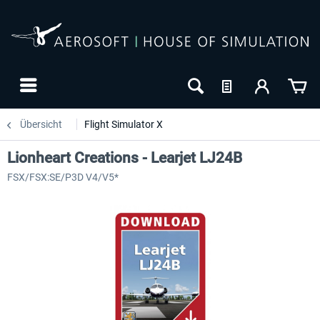
Übersicht
Flight Simulator X
Lionheart Creations - Learjet LJ24B
FSX/FSX:SE/P3D V4/V5*