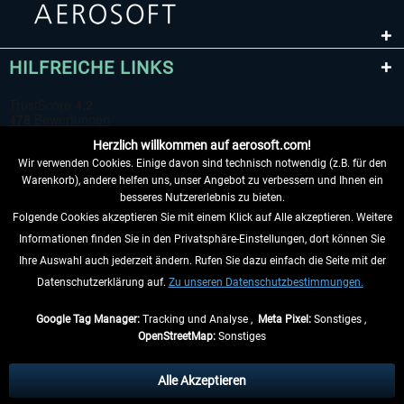
HILFREICHE LINKS
Herzlich willkommen auf aerosoft.com!
Wir verwenden Cookies. Einige davon sind technisch notwendig (z.B. für den
Warenkorb), andere helfen uns, unser Angebot zu verbessern und Ihnen ein
besseres Nutzererlebnis zu bieten.
Folgende Cookies akzeptieren Sie mit einem Klick auf Alle akzeptieren. Weitere
VERTRAG WIDERRUFEN
Informationen finden Sie in den Privatsphäre-Einstellungen, dort können Sie
Ihre Auswahl auch jederzeit ändern. Rufen Sie dazu einfach die Seite mit der
INFORMATIONEN
Datenschutzerklärung auf.
Zu unseren Datenschutzbestimmungen.
NICHTS MEHR VERPASSEN
Google Tag Manager:
Tracking und Analyse ,
Meta Pixel:
Sonstiges ,
OpenStreetMap:
Sonstiges
* Alle Preise inkl. gesetzl. Mehrwertsteuer zzgl.
Versandkosten
, wenn nicht
anders beschrieben.
Alle Akzeptieren
** Gilt für Lieferungen innerhalb Deutschlands, Lieferzeiten für andere Länder