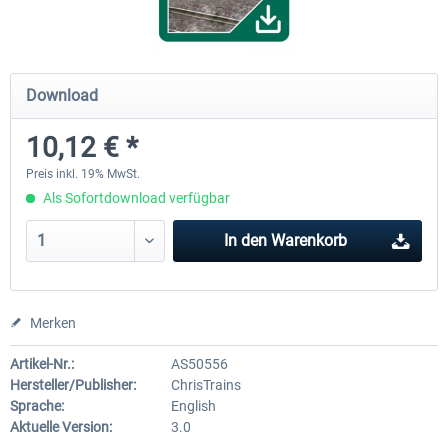
ICE 4 (BR 412)
Stadler Flirt 3
Download
10,12 € *
34,95 € *
19,04 € *
Preis inkl. 19% MwSt.
Als Sofortdownload verfügbar
In den
Warenkorb
Merken
Artikel-Nr.:
AS50556
Hersteller/Publisher:
ChrisTrains
Sprache:
English
Aktuelle Version:
3.0