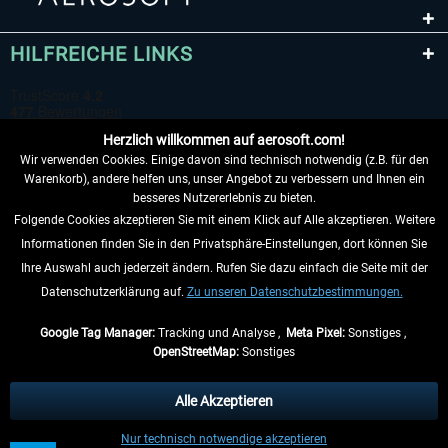
HILFREICHE LINKS
Herzlich willkommen auf aerosoft.com!
Wir verwenden Cookies. Einige davon sind technisch notwendig (z.B. für den
Warenkorb), andere helfen uns, unser Angebot zu verbessern und Ihnen ein
besseres Nutzererlebnis zu bieten.
Folgende Cookies akzeptieren Sie mit einem Klick auf Alle akzeptieren. Weitere
VERTRAG WIDERRUFEN
Informationen finden Sie in den Privatsphäre-Einstellungen, dort können Sie
Ihre Auswahl auch jederzeit ändern. Rufen Sie dazu einfach die Seite mit der
INFORMATIONEN
Datenschutzerklärung auf.
Zu unseren Datenschutzbestimmungen.
NICHTS MEHR VERPASSEN
Google Tag Manager:
Tracking und Analyse ,
Meta Pixel:
Sonstiges ,
OpenStreetMap:
Sonstiges
* Alle Preise inkl. gesetzl. Mehrwertsteuer zzgl.
Versandkosten
, wenn nicht
anders beschrieben.
Alle Akzeptieren
** Gilt für Lieferungen innerhalb Deutschlands, Lieferzeiten für andere Länder
Nur technisch notwendige akzeptieren
entnehmen Sie bitte den
Versandinformationen
.