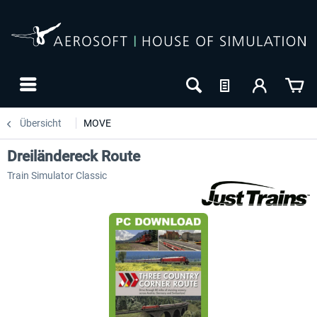
Übersicht
MOVE
Dreiländereck Route
Train Simulator Classic