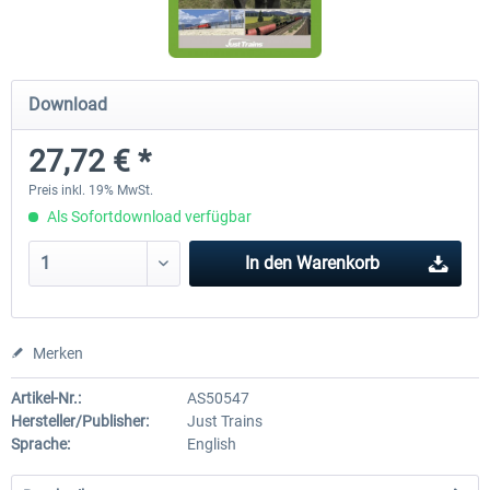
RWA Railjet Advanced
Im Köblitzer Bergland 3 rel
Download
27,72 € *
39,62 € *
29,95 € *
Preis inkl. 19% MwSt.
Als Sofortdownload verfügbar
In den
Warenkorb
Merken
Artikel-Nr.:
AS50547
Hersteller/Publisher:
Just Trains
Sprache:
English