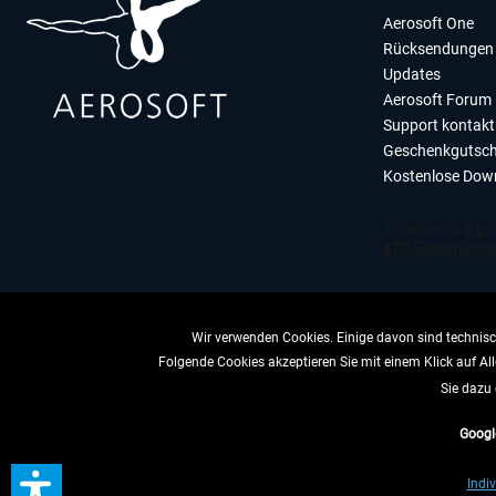
Aerosoft One
Rücksendungen 
Updates
Aerosoft Forum
Support kontakt
Geschenkgutsch
Kostenlose Dow
Wir verwenden Cookies. Einige davon sind technisch
Folgende Cookies akzeptieren Sie mit einem Klick auf All
VERTRAG 
Sie dazu 
Googl
* All
Indiv
** Gilt für Lieferun