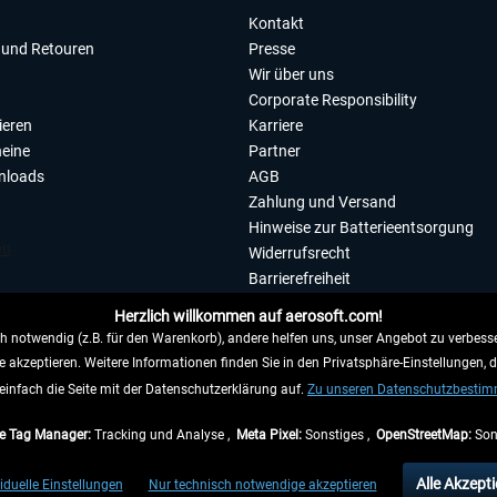
Kontakt
und Retouren
Presse
Wir über uns
Corporate Responsibility
ieren
Karriere
eine
Partner
nloads
AGB
Zahlung und Versand
Hinweise zur Batterieentsorgung
Widerrufsrecht
Barrierefreiheit
Datenschutzerklärung
Herzlich willkommen auf aerosoft.com!
Impressum
 notwendig (z.B. für den Warenkorb), andere helfen uns, unser Angebot zu verbesse
e akzeptieren. Weitere Informationen finden Sie in den Privatsphäre-Einstellungen, 
WIDERRUFEN
einfach die Seite mit der Datenschutzerklärung auf.
Zu unseren Datenschutzbesti
e Tag Manager:
Tracking und Analyse ,
Meta Pixel:
Sonstiges ,
OpenStreetMap:
Son
e Preise inkl. gesetzl. Mehrwertsteuer zzgl.
Versandkosten
, wenn nicht anders beschr
Alle Akzepti
iduelle Einstellungen
Nur technisch notwendige akzeptieren
gen innerhalb Deutschlands, Lieferzeiten für andere Länder entnehmen Sie bitte den
Ve