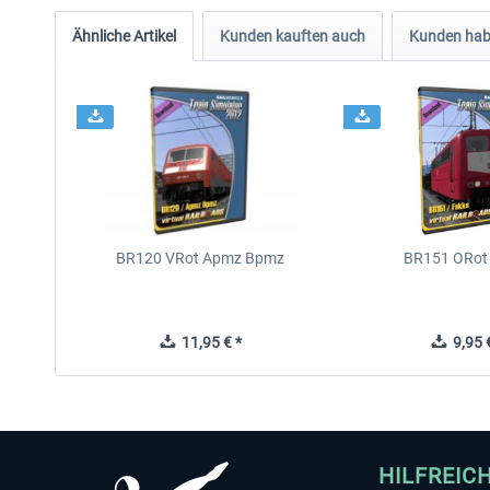
Ähnliche Artikel
Kunden kauften auch
Kunden habe
BR120 VRot Apmz Bpmz
BR151 ORot
11,95 € *
9,95 €
HILFREIC