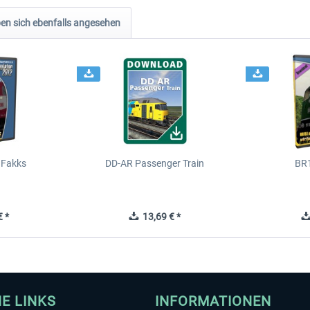
n sich ebenfalls angesehen
 Fakks
DD-AR Passenger Train
BR
 *
13,69 € *
HE LINKS
INFORMATIONEN