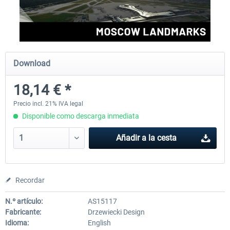
EmergencyDispatcherPro - 24h Free
EmergencyDispatcherPr
Trial
Download
0,00 € *
36,29 € *
18,14 € *
Precio incl. 21% IVA legal
Disponible como descarga inmediata
Añadir a la cesta
Recordar
N.º artículo:
AS15117
Fabricante:
Drzewiecki Design
Idioma:
English