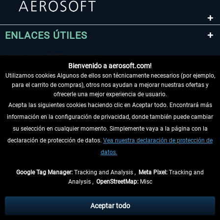
ENLACES ÚTILES
Bienvenido a aerosoft.com!
Utilizamos cookies Algunos de ellos son técnicamente necesarios (por ejemplo,
para el carrito de compras), otros nos ayudan a mejorar nuestras ofertas y
ofrecerle una mejor experiencia de usuario.
Acepta las siguientes cookies haciendo clic en Aceptar todo. Encontrará más
información en la configuración de privacidad, donde también puede cambiar
DESISTIR DEL CONTRATO
su selección en cualquier momento. Simplemente vaya a la página con la
declaración de protección de datos.
Vea nuestra declaración de protección de
INFORMACIÓN
datos.
NO SE PIERDA LAS ÚLTIMAS NOTICIAS
Google Tag Manager:
Tracking and Analysis ,
Meta Pixel:
Tracking and
Analysis ,
OpenStreetMap:
Misc
* Todos los precios, incl. el IVA legal y
gastos de envío
así como las posibles
tasas de recepción si no se describe lo contrario
Aceptar todo
** De aplicación a envíos dentro de Alemania. Los plazos de envío para los