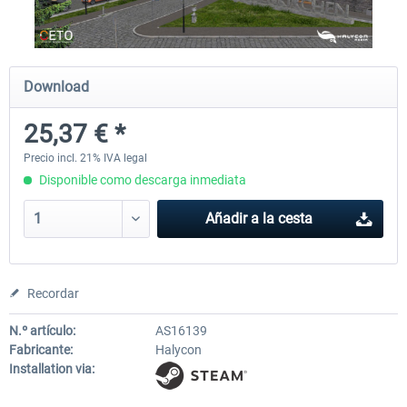
OMSI 2 Add-on Thüringer Wald
OMSI 2 Add-on Berlin Line
Download
25,37 € *
30,49 € *
20,29 € *
Precio incl. 21% IVA legal
Disponible como descarga inmediata
Añadir a la cesta
Recordar
N.º artículo:
AS16139
Fabricante:
Halycon
Installation via: