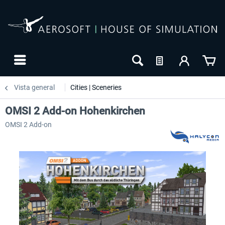
Vista general
Cities | Sceneries
OMSI 2 Add-on Hohenkirchen
OMSI 2 Add-on