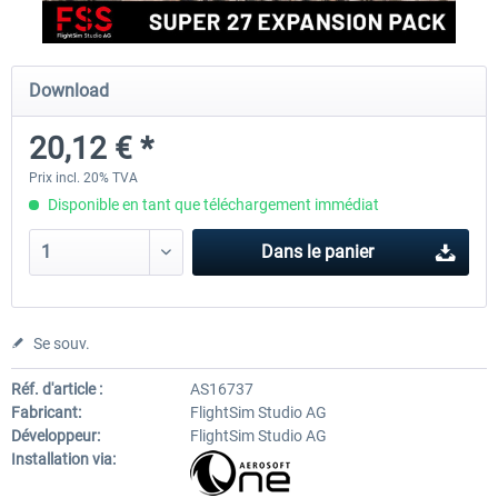
FlightSim Studio - E-Jets 170/175
Aerosoft Aircraft A340-600
Download
20,12 € *
40,29 € *
80,66 € *
Prix incl. 20% TVA
Disponible en tant que téléchargement immédiat
Dans le panier
Se souv.
Réf. d'article :
AS16737
Fabricant:
FlightSim Studio AG
Développeur:
FlightSim Studio AG
Installation via: