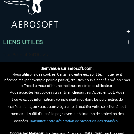
LIENS UTILES
Bienvenue sur aerosoft.com!
Nous utilisons des cookies. Certains d'entre eux sont techniquement
nécessaires (par exemple pour le panier), d'autres nous aident à améliorer nos
offres et à vous offrir une meilleure expérience utilisateur.
Vous acceptez les cookies suivants en cliquant sur Accepter tout. Vous
RENONCER AU CONTRAT ICI
trouverez des informations complémentaires dans les paramètres de
INFORMATIONS
confidentialité, où vous pourrez également modifier votre sélection à tout
moment. Il suffit d'aller à la page avec la déclaration de protection des
NE MANQUEZ PAS LES DERNIÈRES
données.
Consultez notre déclaration de protection des données.
NOUVELLES
Google Tag Manager:
Tracking and Analysis ,
Meta Pixel:
Tracking and