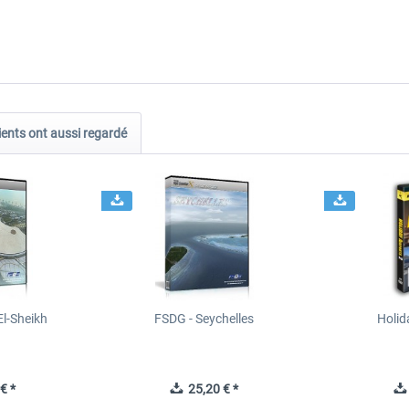
ients ont aussi regardé
l-Sheikh
FSDG - Seychelles
Holid
€ *
25,20 € *