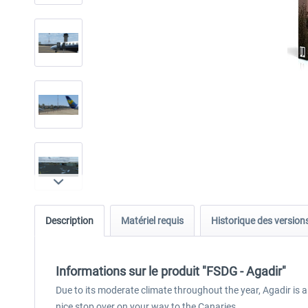
Description
Matériel requis
Historique des version
Informations sur le produit "FSDG - Agadir"
Due to its moderate climate throughout the year, Agadir is a p
nice stop over on your way to the Canaries.