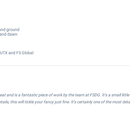
 and ground
k and dawn
, UTX and FS Global
at and is a fantastic piece of work by the team at FSDG. It’s a small little 
ails, this will tickle your fancy just fine. It’s certainly one of the most d