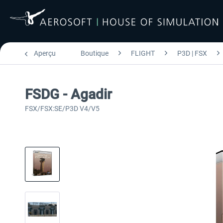
Aperçu
Boutique
FLIGHT
P3D | FSX
FSDG - Agadir
FSX/FSX:SE/P3D V4/V5