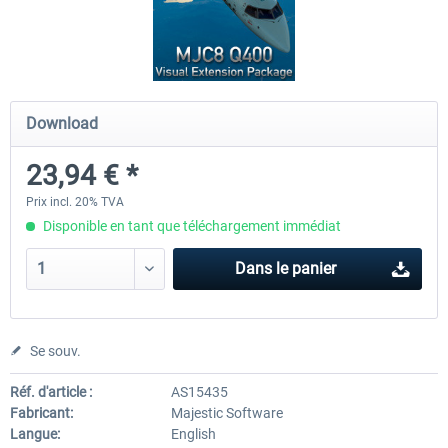
FSDG - Flight Suite Pro
Traffic Global for P3D & 
Download
10,07 € *
44,95 € *
23,94 € *
Prix incl. 20% TVA
Disponible en tant que téléchargement immédiat
Dans le panier
Se souv.
Réf. d'article :
AS15435
Fabricant:
Majestic Software
Langue:
English