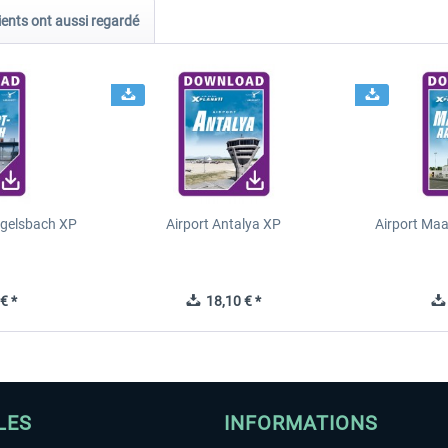
ients ont aussi regardé
Egelsbach XP
Airport Antalya XP
Airport Ma
€ *
18,10 € *
LES
INFORMATIONS