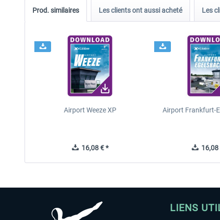
Prod. similaires
Les clients ont aussi acheté
Les cl
Airport Weeze XP
Airport Frankfurt-
16,08 € *
16,08 
LIENS UTI