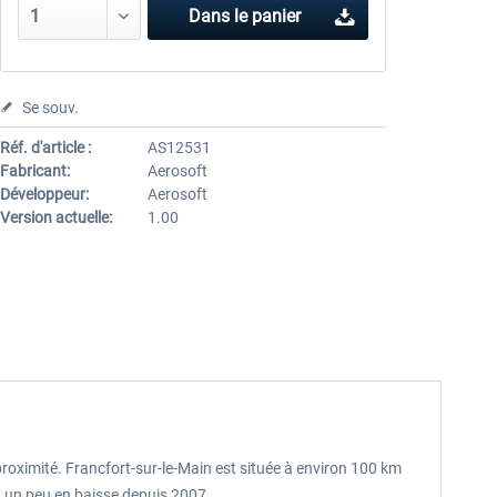
Dans le panier
Se souv.
Réf. d'article :
AS12531
Fabricant:
Aerosoft
Développeur:
Aerosoft
Version actuelle:
1.00
roximité. Francfort-sur-le-Main est située à environ 100 km
t un peu en baisse depuis 2007.