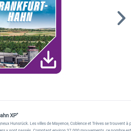
Hahn XP"
neux Hunsrück. Les villes de Mayence, Coblence et Trèves se trouvent à p
ssagers y sont passés. Comptant environ 37.000 mouvements, ce nombre es