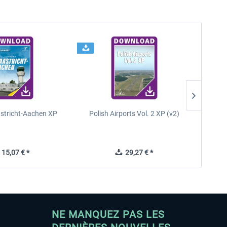
astricht-Aachen XP
Polish Airports Vol. 2 XP (v2)
15,07 € *
29,27 € *
NE MANQUEZ PAS LES