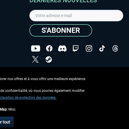
DERNIÈRES NOUVELLES
S'ABONNER
ées
J'ai lu la
Déclaration de protection des données
.
rer nos offres et à vous offrir une meilleure expérience
Copyright © Aerosoft GmbH - Tous droits réservés
de confidentialité, où vous pourrez également modifier
claration de protection des données.
tMap:
Misc
 aucune description contraire.
r tout
 d'expédition
.