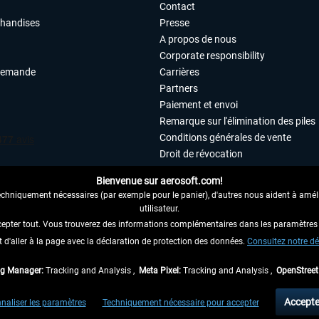
Contact
chandises
Presse
A propos de nous
Corporate responsibility
demande
Carrières
Partners
Paiement et envoi
Remarque sur l'élimination des piles
Conditions générales de vente
Droit de révocation
Déclaration de protection des donn
Bienvenue sur aerosoft.com!
Accessibilité
echniquement nécessaires (par exemple pour le panier), d'autres nous aident à amélio
Mentions légales
utilisateur.
cepter tout. Vous trouverez des informations complémentaires dans les paramètres 
it d'aller à la page avec la déclaration de protection des données.
 AU CONTRAT ICI
Consultez notre dé
ag Manager:
Tracking and Analysis ,
Meta Pixel:
Tracking and Analysis ,
OpenStree
 TVA légale comprise, hors
frais de port
et, le cas échéant, frais de remboursement, si
Accepte
naliser les paramètres
Techniquement nécessaire pour accepter
aux envois vers l'Allemagne. Pour les autres pays, veuillez consulter les
informations