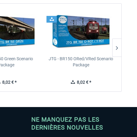
50 Green Scenario
JTG - BR150 ORed/VRed Scenario
JTG -
Package
Package
8,02 € *
8,02 € *
NE MANQUEZ PAS LES
DERNIÈRES NOUVELLES