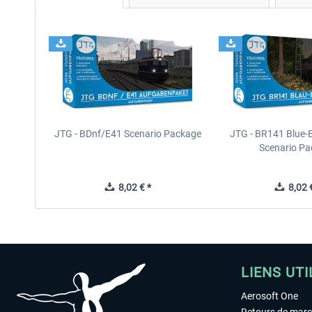
JTG - BDnf/E41 Scenario Package
JTG - BR141 Blue-
Scenario P
8,02 € *
8,02 €
LIENS UTI
Aerosoft One