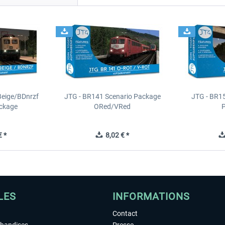
Beige/BDnrzf
JTG - BR141 Scenario Package
JTG - BR1
ackage
ORed/VRed
 *
8,02 € *
LES
INFORMATIONS
Contact