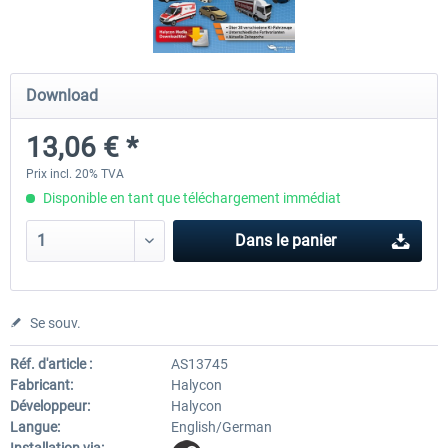
OMSI 2 Add-on Thüringer Wald
OMSI 2 Add-on Citybus o530 F
Download
13,06 € *
30,24 € *
18,14 € *
Prix incl. 20% TVA
Disponible en tant que téléchargement immédiat
Dans le panier
Se souv.
Réf. d'article :
AS13745
Fabricant:
Halycon
Développeur:
Halycon
Langue:
English/German