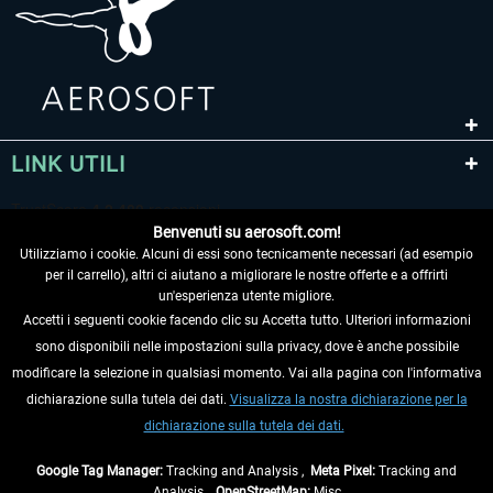
LINK UTILI
Benvenuti su aerosoft.com!
Utilizziamo i cookie. Alcuni di essi sono tecnicamente necessari (ad esempio
per il carrello), altri ci aiutano a migliorare le nostre offerte e a offrirti
un'esperienza utente migliore.
Accetti i seguenti cookie facendo clic su Accetta tutto. Ulteriori informazioni
sono disponibili nelle impostazioni sulla privacy, dove è anche possibile
RECEDERE DAL CONTRATTO
modificare la selezione in qualsiasi momento. Vai alla pagina con l'informativa
dichiarazione sulla tutela dei dati.
Visualizza la nostra dichiarazione per la
INFORMAZIONI
dichiarazione sulla tutela dei dati.
NON PERDETEVI LE ULTIME NOTIZIE
Google Tag Manager:
Tracking and Analysis ,
Meta Pixel:
Tracking and
Analysis ,
OpenStreetMap:
Misc