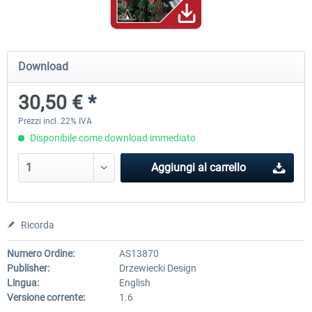
Baku X
Moscow City X
Download
30,50 € *
24,78 € *
30,50 € *
Prezzi incl. 22% IVA
Disponibile come download immediato
Aggiungi al carrello
Ricorda
Numero Ordine:
AS13870
Publisher:
Drzewiecki Design
Lingua:
English
Versione corrente:
1.6