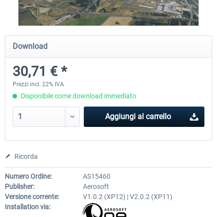
Airport Berlin Brandenburg V2 XP
Airport Zurich V2.0 XP
Download
30,71 € *
30,71 € *
26,60 € *
Prezzi incl. 22% IVA
Disponibile come download immediato
Aggiungi al carrello
Ricorda
Numero Ordine:
AS15460
Publisher:
Aerosoft
Versione corrente:
V1.0.2 (XP12) | V2.0.2 (XP11)
Installation via: