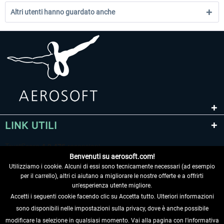
Altri utenti hanno guardato anche
LINK UTILI
Benvenuti su aerosoft.com!
Utilizziamo i cookie. Alcuni di essi sono tecnicamente necessari (ad esempio
per il carrello), altri ci aiutano a migliorare le nostre offerte e a offrirti
un'esperienza utente migliore.
Accetti i seguenti cookie facendo clic su Accetta tutto. Ulteriori informazioni
sono disponibili nelle impostazioni sulla privacy, dove è anche possibile
RECEDERE DAL CONTRATTO
modificare la selezione in qualsiasi momento. Vai alla pagina con l'informativa