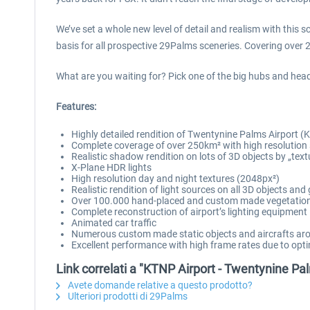
We’ve set a whole new level of detail and realism with this 
basis for all prospective 29Palms sceneries. Covering over 2
What are you waiting for? Pick one of the big hubs and hea
Features:
Highly detailed rendition of Twentynine Palms Airport (K
Complete coverage of over 250km² with high resolution 
Realistic shadow rendition on lots of 3D objects by „tex
X-Plane HDR lights
High resolution day and night textures (2048px²)
Realistic rendition of light sources on all 3D objects and
Over 100.000 hand-placed and custom made vegetation
Complete reconstruction of airport’s lighting equipment
Animated car traffic
Numerous custom made static objects and aircrafts aro
Excellent performance with high frame rates due to opt
Link correlati a "KTNP Airport - Twentynine Pa
Avete domande relative a questo prodotto?
Ulteriori prodotti di 29Palms