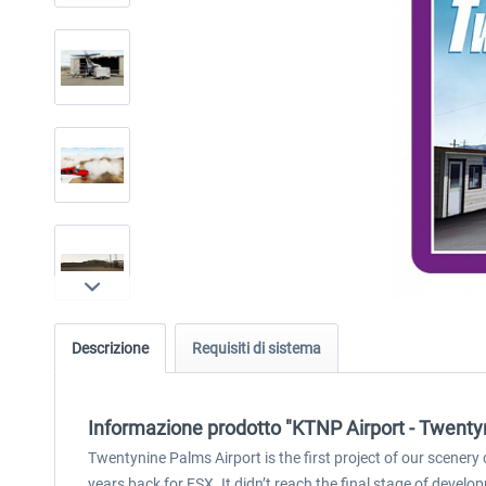
Descrizione
Requisiti di sistema
Informazione prodotto "KTNP Airport - Twent
Twentynine Palms Airport is the first project of our scene
years back for FSX. It didn’t reach the final stage of develop