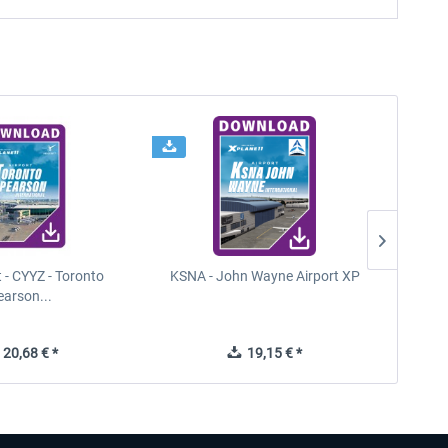
t - CYYZ - Toronto
KSNA - John Wayne Airport XP
New Y
earson...
20,68 € *
19,15 € *