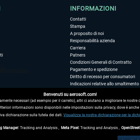
I
INFORMAZIONI
Contatti
Stampa
A proposito di noi
Responsabilità azienda
Carriera
ti
Patners
Condizioni Generali di Contratto
Pagamento e spedizione
Diritto di recesso per consumatori
Indicazioni relative allo smaltimento 
Dichiarazione sulla tutela dei dati
Benvenuti su aerosoft.com!
Editoriale
amente necessari (ad esempio per il carrello), altri ci aiutano a migliorare le nostre of
 Ulteriori informazioni sono disponibili nelle impostazioni sulla privacy, dove è anch
iva dichiarazione sulla tutela dei dati.
 DAL CONTRATTO
Visualizza la nostra dichiarazione per la dichi
ag Manager:
Tracking and Analysis ,
Meta Pixel:
Tracking and Analysis ,
OpenStree
ti al netto di Iva e
spese di spedizione
ed eventualmente le spese di spedizione, se n