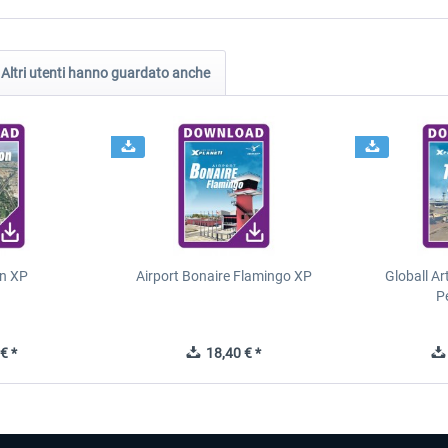
Altri utenti hanno guardato anche
n XP
Airport Bonaire Flamingo XP
Globall Ar
P
€ *
18,40 € *