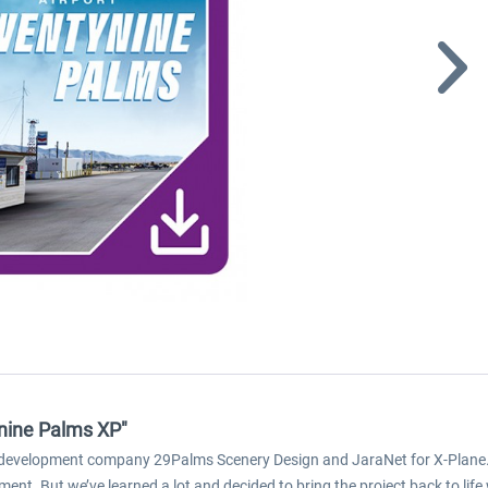
ynine Palms XP"
ry development company 29Palms Scenery Design and JaraNet for X-Plane.
ment. But we’ve learned a lot and decided to bring the project back to life 