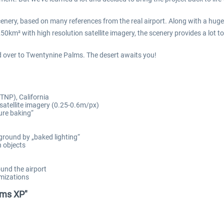
scenery, based on many references from the real airport. Along with a huge 
50km² with high resolution satellite imagery, the scenery provides a lot to
d over to Twentynine Palms. The desert awaits you!
TNP), California
satellite imagery (0.25-0.6m/px)
ture baking“
 ground by „baked lighting“
 objects
und the airport
imizations
lms XP"