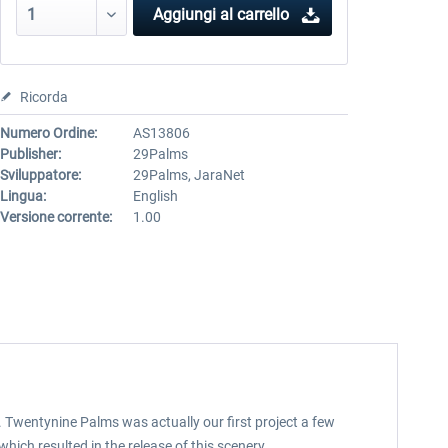
Aggiungi al carrello
Ricorda
Numero Ordine:
AS13806
Publisher:
29Palms
Sviluppatore:
29Palms, JaraNet
Lingua:
English
Versione corrente:
1.00
 Twentynine Palms was actually our first project a few
which resulted in the release of this scenery.