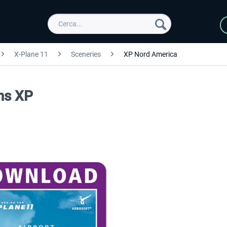
X-Plane 11
Sceneries
XP Nord America
ms XP