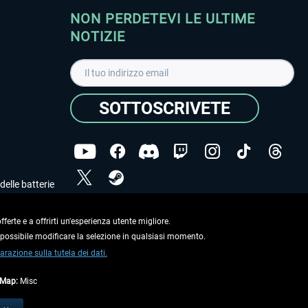
NON PERDETEVI LE ULTIME
NOTIZIE
SOTTOSCRIVETE
delle batterie
Ho letto l'informativa sulla
dichiarazione sulla tutela
dei dati
.
ferte e a offrirti un'esperienza utente migliore.
e possibile modificare la selezione in qualsiasi momento.
Copyright © Aerosoft GmbH. Tutti i diritti riservati.
arazione sulla tutela dei dati.
tMap:
Misc
on diversamente descritto.