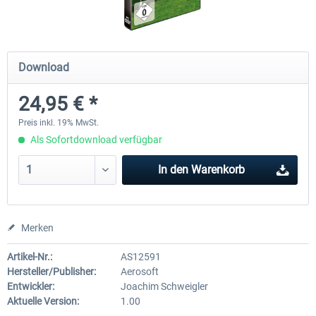
Airbus Bundle
iFly Jets - The 737NG for 
Download
24,95 € *
52,33 € *
59,22 € *
Preis inkl. 19% MwSt.
Als Sofortdownload verfügbar
In den
Warenkorb
Merken
Artikel-Nr.:
AS12591
Hersteller/Publisher:
Aerosoft
Entwickler:
Joachim Schweigler
Aktuelle Version:
1.00