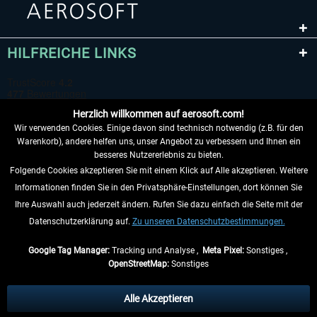
HILFREICHE LINKS
Herzlich willkommen auf aerosoft.com!
Wir verwenden Cookies. Einige davon sind technisch notwendig (z.B. für den
Warenkorb), andere helfen uns, unser Angebot zu verbessern und Ihnen ein
besseres Nutzererlebnis zu bieten.
Folgende Cookies akzeptieren Sie mit einem Klick auf Alle akzeptieren. Weitere
VERTRAG WIDERRUFEN
Informationen finden Sie in den Privatsphäre-Einstellungen, dort können Sie
Ihre Auswahl auch jederzeit ändern. Rufen Sie dazu einfach die Seite mit der
INFORMATIONEN
Datenschutzerklärung auf.
Zu unseren Datenschutzbestimmungen.
NICHTS MEHR VERPASSEN
Google Tag Manager:
Tracking und Analyse ,
Meta Pixel:
Sonstiges ,
OpenStreetMap:
Sonstiges
* Alle Preise inkl. gesetzl. Mehrwertsteuer zzgl.
Versandkosten
, wenn nicht
anders beschrieben.
Alle Akzeptieren
** Gilt für Lieferungen innerhalb Deutschlands, Lieferzeiten für andere Länder