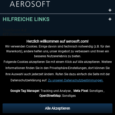
HILFREICHE LINKS
Herzlich willkommen auf aerosoft.com!
Wir verwenden Cookies. Einige davon sind technisch notwendig (z.B. für den
Warenkorb), andere helfen uns, unser Angebot zu verbessern und Ihnen ein
besseres Nutzererlebnis zu bieten.
Folgende Cookies akzeptieren Sie mit einem Klick auf Alle akzeptieren. Weitere
VERTRAG WIDERRUFEN
Informationen finden Sie in den Privatsphäre-Einstellungen, dort können Sie
Ihre Auswahl auch jederzeit ändern. Rufen Sie dazu einfach die Seite mit der
INFORMATIONEN
Datenschutzerklärung auf.
Zu unseren Datenschutzbestimmungen.
NICHTS MEHR VERPASSEN
Google Tag Manager:
Tracking und Analyse ,
Meta Pixel:
Sonstiges ,
OpenStreetMap:
Sonstiges
* Alle Preise inkl. gesetzl. Mehrwertsteuer zzgl.
Versandkosten
, wenn nicht
anders beschrieben.
Alle Akzeptieren
** Gilt für Lieferungen innerhalb Deutschlands, Lieferzeiten für andere Länder