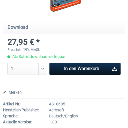
EmergencyDispatcherPro - 24h Free
EmergencyDispatcherPr
Download
Trial
27,95 € *
0,00 € *
35,69 € *
Preis inkl. 19% MwSt.
Als Sofortdownload verfügbar
In den
Warenkorb
Merken
Artikel-Nr.:
AS10605
Hersteller/Publisher:
Aerosoft
Sprache:
Deutsch/English
Aktuelle Version:
1.00