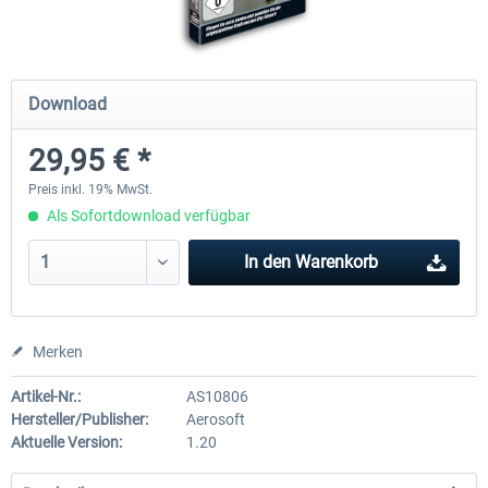
Airbus A320/A321
Airbus Bundle
Download
29,95 € *
42,33 € *
52,33 € *
Preis inkl. 19% MwSt.
Als Sofortdownload verfügbar
In den
Warenkorb
Merken
Artikel-Nr.:
AS10806
Hersteller/Publisher:
Aerosoft
Aktuelle Version:
1.20