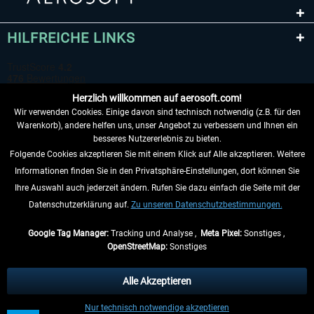
HILFREICHE LINKS
Herzlich willkommen auf aerosoft.com!
Wir verwenden Cookies. Einige davon sind technisch notwendig (z.B. für den
Warenkorb), andere helfen uns, unser Angebot zu verbessern und Ihnen ein
besseres Nutzererlebnis zu bieten.
Folgende Cookies akzeptieren Sie mit einem Klick auf Alle akzeptieren. Weitere
VERTRAG WIDERRUFEN
Informationen finden Sie in den Privatsphäre-Einstellungen, dort können Sie
Ihre Auswahl auch jederzeit ändern. Rufen Sie dazu einfach die Seite mit der
INFORMATIONEN
Datenschutzerklärung auf.
Zu unseren Datenschutzbestimmungen.
NICHTS MEHR VERPASSEN
Google Tag Manager:
Tracking und Analyse ,
Meta Pixel:
Sonstiges ,
OpenStreetMap:
Sonstiges
* Alle Preise inkl. gesetzl. Mehrwertsteuer zzgl.
Versandkosten
, wenn nicht
anders beschrieben.
Alle Akzeptieren
** Gilt für Lieferungen innerhalb Deutschlands, Lieferzeiten für andere Länder
Nur technisch notwendige akzeptieren
entnehmen Sie bitte den
Versandinformationen
.