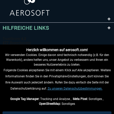
HILFREICHE LINKS
Herzlich willkommen auf aerosoft.com!
Wir verwenden Cookies. Einige davon sind technisch notwendig (z.B. für den
Warenkorb), andere helfen uns, unser Angebot zu verbessern und Ihnen ein
besseres Nutzererlebnis zu bieten.
Folgende Cookies akzeptieren Sie mit einem Klick auf Alle akzeptieren. Weitere
VERTRAG WIDERRUFEN
Informationen finden Sie in den Privatsphäre-Einstellungen, dort können Sie
Ihre Auswahl auch jederzeit ändern. Rufen Sie dazu einfach die Seite mit der
INFORMATIONEN
Datenschutzerklärung auf.
Zu unseren Datenschutzbestimmungen.
NICHTS MEHR VERPASSEN
Google Tag Manager:
Tracking und Analyse ,
Meta Pixel:
Sonstiges ,
OpenStreetMap:
Sonstiges
* Alle Preise inkl. gesetzl. Mehrwertsteuer zzgl.
Versandkosten
, wenn nicht