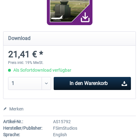
FunnerFlight - KSAN, KNZY & Naval
Saint Croix XP
Base San...
Download
19,95 € *
24,78 € *
21,41 € *
Preis inkl. 19% MwSt.
Als Sofortdownload verfügbar
In den
Warenkorb
Merken
Artikel-Nr.:
AS15792
Hersteller/Publisher:
FSimStudios
Sprache:
English