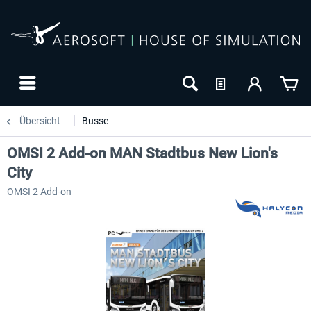
Übersicht
Busse
OMSI 2 Add-on MAN Stadtbus New Lion's
City
OMSI 2 Add-on