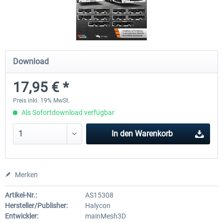
OMSI 2 Add-on Valiant Citybus 7700
OMSI 2 Add-on IVECO Bus-Fam
Hybrid
Low-Entry-Busse
Download
11,99 € *
17,95 € *
17,95 € *
Preis inkl. 19% MwSt.
Als Sofortdownload verfügbar
In den
Warenkorb
Merken
Artikel-Nr.:
AS15308
Hersteller/Publisher:
Halycon
Entwickler:
mainMesh3D