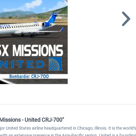
 Missions - United CRJ-700"
jor United States airline headquartered in Chicago, Illinois. It is the worl
th an extensive presence in the Asia-Pacific region. United is a founding 