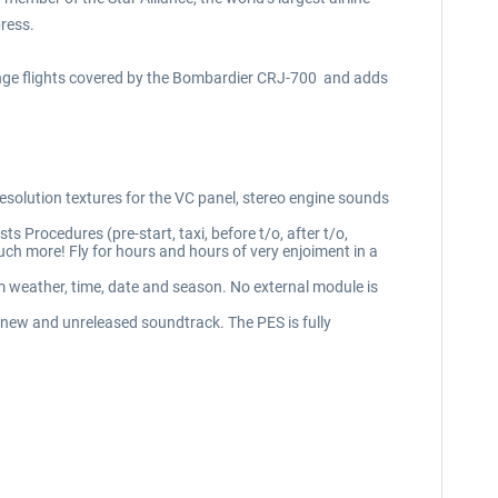
press.
range flights covered by the Bombardier CRJ-700 and adds
resolution textures for the VC panel, stereo engine sounds
s Procedures (pre-start, taxi, before t/o, after t/o,
h more! Fly for hours and hours of very enjoiment in a
m weather, time, date and season. No external module is
 new and unreleased soundtrack. The PES is fully