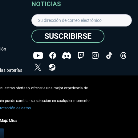
NOTICIAS
SUSCRIBIRSE
ción
las baterías
He leído la
declaración de protección de datos
.
nuestras ofertas y ofrecerle una mejor experiencia de
Copyright © Aerosoft GmbH - Todos los derechos
reservados
bién puede cambiar su selección en cualquier momento.
rotección de datos.
tMap:
Misc
describe lo contrario
o
 en la
información de envío
.