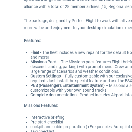
alliance with a total of 28 member airlines.[15] Regional s
The package, designed by Perfect Flight to work with all v
more value and enjoyment to your desktop simulation exper
Features:
Fleet -
The fleet includes a new repaint for the default B
and more!
Missions Pack
– The Missions pack features Flight briefin
descend, landing, parking) with prompt menu. Crew anno
large range of scenarios and weather conditions.
Custom Settings
– Fully customizable with our esclusive
required. Just install the special feature and use the FSX
PES (Passengers Entertainment System)
– Missions als
customizable with your own sound tracks.
Complete documentation
- Product includes Airport info
Missions Features:
Interactive briefing
Pre-start checklist
cockpit and cabin preparation ( (Frequencies, Autopilot 
Taxi checklist