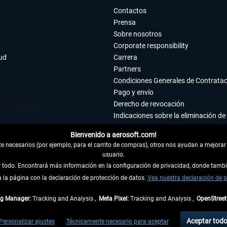
Contactos
Prensa
Sobre nosotros
Corporate responsibility
tud
Carrera
Partners
Condiciones Generales de Contrata
Pago y envío
Derecho de revocación
Indicaciones sobre la eliminación de 
Declaración de protección de datos
Bienvenido a aerosoft.com!
Accesibilidad
 necesarios (por ejemplo, para el carrito de compras), otros nos ayudan a mejorar 
Aviso legal
usuario.
ar todo. Encontrará más información en la configuración de privacidad, donde tam
la página con la declaración de protección de datos.
 DEL CONTRATO
Vea nuestra declaración de p
ag Manager:
Tracking and Analysis ,
Meta Pixel:
Tracking and Analysis ,
OpenStree
ncl. el IVA legal y
gastos de envío
así como las posibles tasas de recepción si no se 
Aceptar tod
Personalizar ajustes
Técnicamente necesario para aceptar
dentro de Alemania. Los plazos de envío para los demás países se pueden consultar