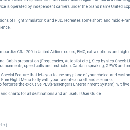
ervice is operated by independent carriers under the brand name United Ex
ersions of Flight Simulator X and P3D, recreates some short and middle-
ience.
ombardier CRJ-700 in United Airlines colors, FMC, extra options and high 
g, Cabin preparation (Frequencies, Autopilot etc.), Step by step Check List
uncements, speed calls and restriction, Captain speaking, GPWS and muc
 Special Feature that lets you to use any plane of your choice and custo
 Free Flight Menu to fly with your favorite aircraft and scenario.
o features the exclusive PES(Passengers Entertainment System), wit five
 and charts for all destinations and an usefull User Guide
etc.)