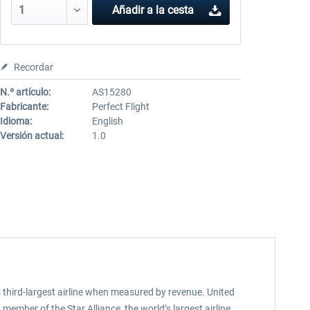
Añadir a la cesta
Recordar
N.º artículo:
AS15280
Fabricante:
Perfect Flight
Idioma:
English
Versión actual:
1.0
d’s third-largest airline when measured by revenue. United
member of the Star Alliance, the world’s largest airline