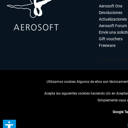
Aerosoft One
Devoluciones
Actualizaciones
Aerosoft Forum
Envíe una solici
Gift vouchers
Freeware
Utilizamos cookies Algunos de ellos son técnicamente
Acepta las siguientes cookies haciendo clic en Acept
Simplemente vaya a 
DESISTIR
Google T
* Todos los precios, i
** De aplicación a envíos 