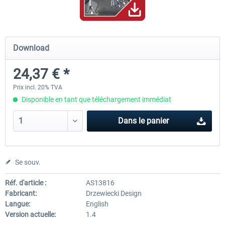
Baku X
Lukla - Mount Everest Extreme
Download
24,37 € *
24,37 € *
25,21 € *
Prix incl. 20% TVA
Disponible en tant que téléchargement immédiat
Dans le panier
Se souv.
Réf. d'article :
AS13816
Fabricant:
Drzewiecki Design
Langue:
English
Version actuelle:
1.4