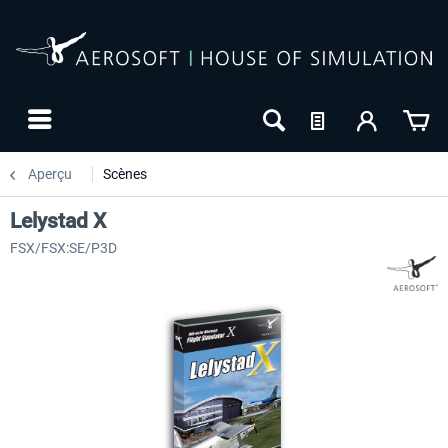
Aperçu
Scènes
Lelystad X
FSX/FSX:SE/P3D