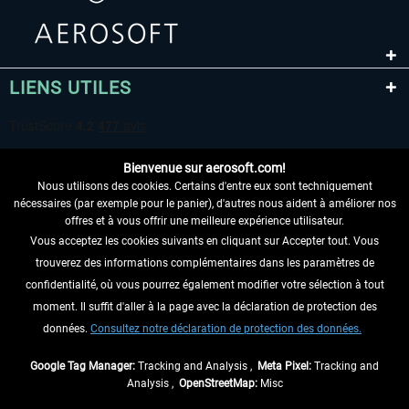
LIENS UTILES
Bienvenue sur aerosoft.com!
Nous utilisons des cookies. Certains d'entre eux sont techniquement
nécessaires (par exemple pour le panier), d'autres nous aident à améliorer nos
offres et à vous offrir une meilleure expérience utilisateur.
Vous acceptez les cookies suivants en cliquant sur Accepter tout. Vous
RENONCER AU CONTRAT ICI
trouverez des informations complémentaires dans les paramètres de
INFORMATIONS
confidentialité, où vous pourrez également modifier votre sélection à tout
moment. Il suffit d'aller à la page avec la déclaration de protection des
NE MANQUEZ PAS LES DERNIÈRES
données.
Consultez notre déclaration de protection des données.
NOUVELLES
Google Tag Manager:
Tracking and Analysis ,
Meta Pixel:
Tracking and
Analysis ,
OpenStreetMap:
Misc
* Tous les prix sont indiqués TVA légale comprise, hors
frais de port
et, le cas