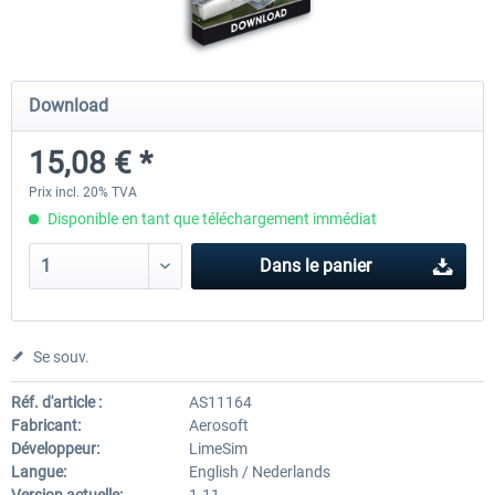
Mega Airport Frankfurt V2.0
Mega Airport Berlin Brande
Download
15,08 € *
30,20 € *
25,16 € *
Prix incl. 20% TVA
Disponible en tant que téléchargement immédiat
Dans le panier
Se souv.
Réf. d'article :
AS11164
Fabricant:
Aerosoft
Développeur:
LimeSim
Langue:
English / Nederlands