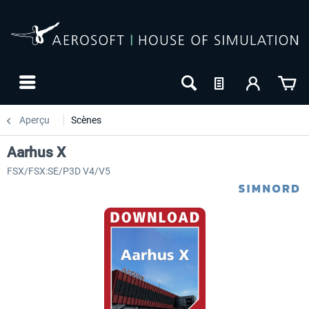
Aperçu
Scènes
Aarhus X
FSX/FSX:SE/P3D V4/V5