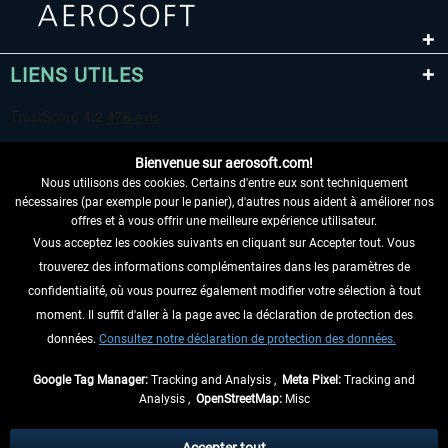
LIENS UTILES
Bienvenue sur aerosoft.com!
Nous utilisons des cookies. Certains d'entre eux sont techniquement
nécessaires (par exemple pour le panier), d'autres nous aident à améliorer nos
offres et à vous offrir une meilleure expérience utilisateur.
Vous acceptez les cookies suivants en cliquant sur Accepter tout. Vous
RENONCER AU CONTRAT ICI
trouverez des informations complémentaires dans les paramètres de
INFORMATIONS
confidentialité, où vous pourrez également modifier votre sélection à tout
moment. Il suffit d'aller à la page avec la déclaration de protection des
NE MANQUEZ PAS LES DERNIÈRES
données.
Consultez notre déclaration de protection des données.
NOUVELLES
Google Tag Manager:
Tracking and Analysis ,
Meta Pixel:
Tracking and
Analysis ,
OpenStreetMap:
Misc
* Tous les prix sont indiqués TVA légale comprise, hors
frais de port
et, le cas
échéant, frais de remboursement, si aucune description contraire.