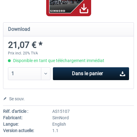
Mega Airport Frankfurt V2.0
Mega Airport Berlin Brande
Download
21,07 € *
30,20 € *
25,16 € *
Prix incl. 20% TVA
Disponible en tant que téléchargement immédiat
Dans le panier
Se souv.
Réf. d'article :
AS15107
Fabricant:
SimNord
Langue:
English
Version actuelle:
1.1