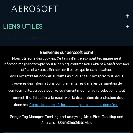
LIENS UTILES
Bienvenue sur aerosoft.com!
Nous utilisons des cookies. Certains d'entre eux sont techniquement
nécessaires (par exemple pour le panier), d'autres nous aident à améliorer nos
offres et à vous offrir une meilleure expérience utilisateur.
Vous acceptez les cookies suivants en cliquant sur Accepter tout. Vous
RENONCER AU CONTRAT ICI
trouverez des informations complémentaires dans les paramètres de
INFORMATIONS
confidentialité, où vous pourrez également modifier votre sélection à tout
moment. Il suffit d'aller à la page avec la déclaration de protection des
NE MANQUEZ PAS LES DERNIÈRES
données.
Consultez notre déclaration de protection des données.
NOUVELLES
Google Tag Manager:
Tracking and Analysis ,
Meta Pixel:
Tracking and
Analysis ,
OpenStreetMap:
Misc
* Tous les prix sont indiqués TVA légale comprise, hors
frais de port
et, le cas