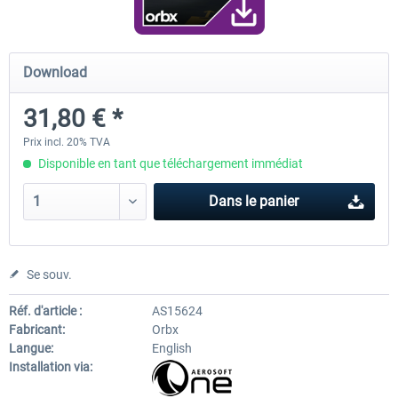
Airport Berlin Brandenburg V2 XP
Airport Zurich V2.0 XP
Download
31,80 € *
30,20 € *
26,17 € *
Prix incl. 20% TVA
Disponible en tant que téléchargement immédiat
Dans le panier
Se souv.
Réf. d'article :
AS15624
Fabricant:
Orbx
Langue:
English
Installation via: