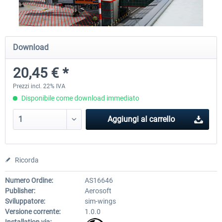
Airport Berlin Brandenburg V2 XP
Airport Zurich V2.0 XP
Download
20,45 € *
30,71 € *
26,60 € *
Prezzi incl. 22% IVA
Disponibile come download immediato
Aggiungi al carrello
Ricorda
Numero Ordine:
AS16646
Publisher:
Aerosoft
Sviluppatore:
sim-wings
Versione corrente:
1.0.0