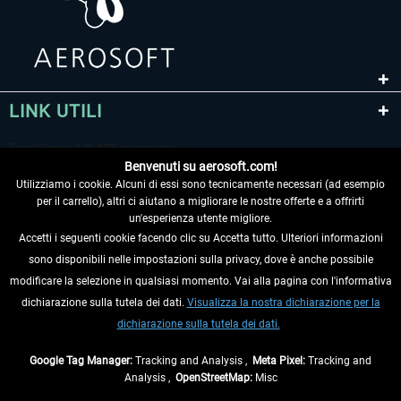
LINK UTILI
Benvenuti su aerosoft.com!
Utilizziamo i cookie. Alcuni di essi sono tecnicamente necessari (ad esempio
per il carrello), altri ci aiutano a migliorare le nostre offerte e a offrirti
un'esperienza utente migliore.
Accetti i seguenti cookie facendo clic su Accetta tutto. Ulteriori informazioni
sono disponibili nelle impostazioni sulla privacy, dove è anche possibile
RECEDERE DAL CONTRATTO
modificare la selezione in qualsiasi momento. Vai alla pagina con l'informativa
dichiarazione sulla tutela dei dati.
Visualizza la nostra dichiarazione per la
INFORMAZIONI
dichiarazione sulla tutela dei dati.
NON PERDETEVI LE ULTIME NOTIZIE
Google Tag Manager:
Tracking and Analysis ,
Meta Pixel:
Tracking and
Analysis ,
OpenStreetMap:
Misc
* Tutti i prezzi sono indicati al netto di Iva e
spese di spedizione
ed