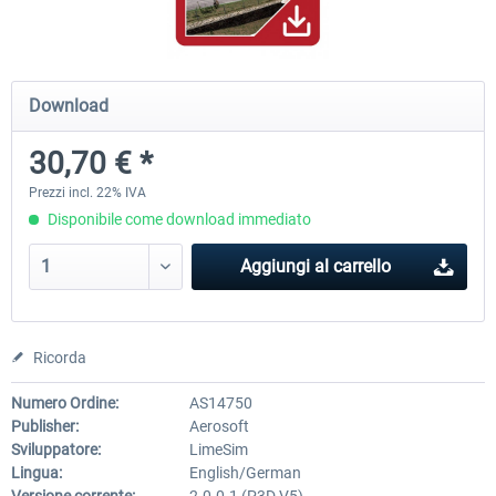
PILOT'S - FS Global Ultimate 2024
Moscow City X
Download
30,70 € *
85,39 € *
30,50 € *
Prezzi incl. 22% IVA
Disponibile come download immediato
Aggiungi al carrello
Ricorda
Numero Ordine:
AS14750
Publisher:
Aerosoft
Sviluppatore:
LimeSim
Lingua:
English/German