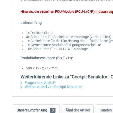
Hinweis: die einzelnen FCU-Module (FCU-L/C/R) müssen separ
Lieferumfang:
1x Desktop Stand
4x Schrauben für Sockelplattenmontage (vorinstalliert)
1x Sockelplatte für die Platzierung der Luftfahrtkarte (vor
1x Gemeinsame Modulbefestigungssockelplatte
16x Schrauben für FCU-L/C/R-Montage
Produktabmessungen (B x T x H):
598 x 197 x 212 mm
Weiterführende Links zu "Cockpit Simulator -
Fragen zum Artikel?
Weitere Artikel von Cockpit Simulator
Unsere Empfehlung
3
Ähnliche Artikel
Kunden 