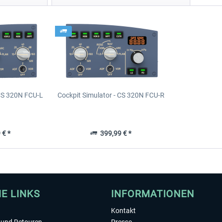
 CS 320N FCU-L
Cockpit Simulator - CS 320N FCU-R
 € *
399,99 € *
HE LINKS
INFORMATIONEN
Kontakt