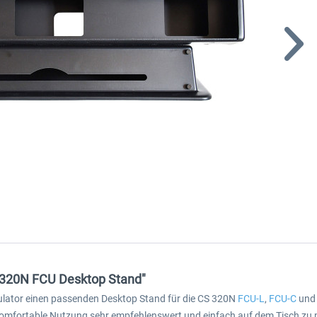
S 320N FCU Desktop Stand"
mulator einen passenden Desktop Stand für die CS 320N
FCU-L
,
FCU-C
un
 komfortable Nutzung sehr empfehlenswert und einfach auf dem Tisch zu p