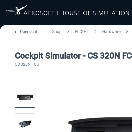
Übersicht
Shop
FLIGHT
Hardware
Cockpit Simulator - CS 320N F
CS 320N FCU