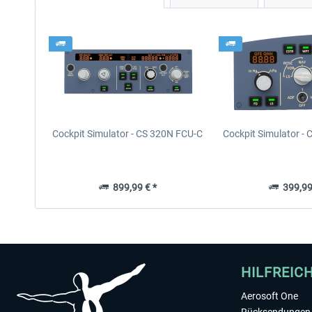
Cockpit Simulator - CS 320N FCU-C
Cockpit Simulator -
899,99 € *
399,99
HILFREIC
Aerosoft One