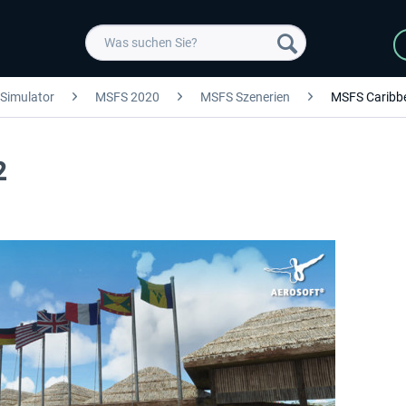
 Simulator
MSFS 2020
MSFS Szenerien
MSFS Caribb
2