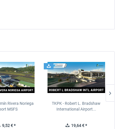
amín Rivera Noriega
TKPK - Robert L. Bradshaw
T
port MSFS
International Airport...
Int
9,52 € *
19,64 € *