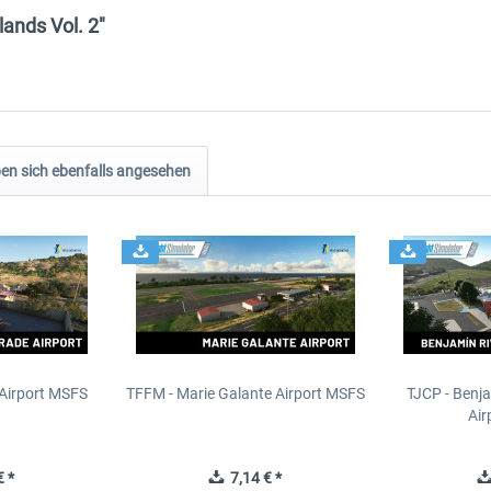
lands Vol. 2"
n sich ebenfalls angesehen
 Airport MSFS
TFFM - Marie Galante Airport MSFS
TJCP - Benj
Air
 *
7,14 € *