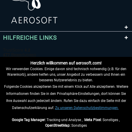
HILFREICHE LINKS
Herzlich willkommen auf aerosoft.com!
Wir verwenden Cookies. Einige davon sind technisch notwendig (z.B. für den
Warenkorb), andere helfen uns, unser Angebot zu verbessern und Ihnen ein
besseres Nutzererlebnis zu bieten.
Folgende Cookies akzeptieren Sie mit einem Klick auf Alle akzeptieren. Weitere
VERTRAG WIDERRUFEN
Informationen finden Sie in den Privatsphäre-Einstellungen, dort können Sie
Ihre Auswahl auch jederzeit ändern. Rufen Sie dazu einfach die Seite mit der
INFORMATIONEN
Datenschutzerklärung auf.
Zu unseren Datenschutzbestimmungen.
NICHTS MEHR VERPASSEN
Google Tag Manager:
Tracking und Analyse ,
Meta Pixel:
Sonstiges ,
OpenStreetMap:
Sonstiges
* Alle Preise inkl. gesetzl. Mehrwertsteuer zzgl.
Versandkosten
, wenn nicht