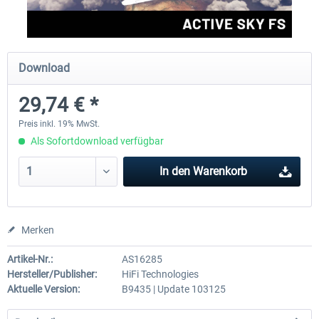
EmergencyDispatcherPro
Aerosoft Toolbar Pushback
Download
29,74 € *
35,69 € *
9,95 € *
Preis inkl. 19% MwSt.
Als Sofortdownload verfügbar
In den
Warenkorb
Merken
Artikel-Nr.:
AS16285
Hersteller/Publisher:
HiFi Technologies
Aktuelle Version:
B9435 | Update 103125