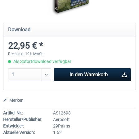
Airbus A320/A321
Airbus Bundle
Download
22,95 € *
42,33 € *
52,33 € *
Preis inkl. 19% MwSt.
Als Sofortdownload verfügbar
In den
Warenkorb
Merken
Artikel-Nr.:
AS12698
Hersteller/Publisher:
Aerosoft
Entwickler:
29Palms
Aktuelle Version:
1.52