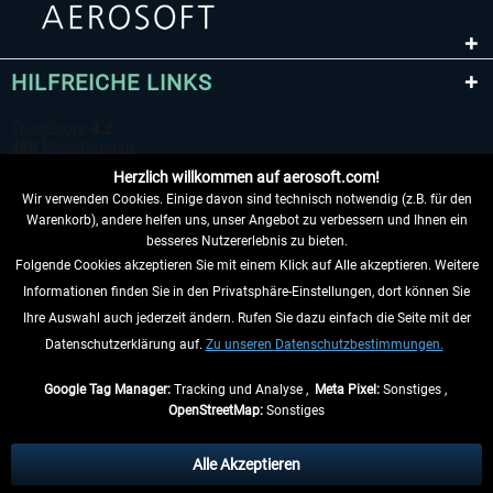
HILFREICHE LINKS
Herzlich willkommen auf aerosoft.com!
Wir verwenden Cookies. Einige davon sind technisch notwendig (z.B. für den
Warenkorb), andere helfen uns, unser Angebot zu verbessern und Ihnen ein
besseres Nutzererlebnis zu bieten.
Folgende Cookies akzeptieren Sie mit einem Klick auf Alle akzeptieren. Weitere
VERTRAG WIDERRUFEN
Informationen finden Sie in den Privatsphäre-Einstellungen, dort können Sie
Ihre Auswahl auch jederzeit ändern. Rufen Sie dazu einfach die Seite mit der
INFORMATIONEN
Datenschutzerklärung auf.
Zu unseren Datenschutzbestimmungen.
NICHTS MEHR VERPASSEN
Google Tag Manager:
Tracking und Analyse ,
Meta Pixel:
Sonstiges ,
OpenStreetMap:
Sonstiges
* Alle Preise inkl. gesetzl. Mehrwertsteuer zzgl.
Versandkosten
, wenn nicht
anders beschrieben.
Alle Akzeptieren
** Gilt für Lieferungen innerhalb Deutschlands, Lieferzeiten für andere Länder