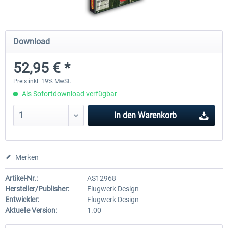
Mega Airport Frankfurt V2.0
Mega Airport Berlin Brande
Download
52,95 € *
29,95 € *
24,95 € *
Preis inkl. 19% MwSt.
Als Sofortdownload verfügbar
In den
Warenkorb
Merken
Artikel-Nr.:
AS12968
Hersteller/Publisher:
Flugwerk Design
Entwickler:
Flugwerk Design
Aktuelle Version:
1.00