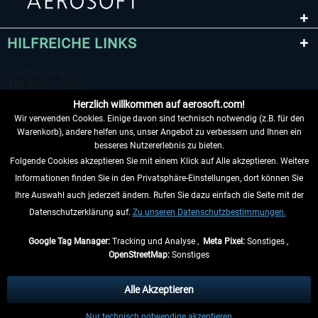
HILFREICHE LINKS
Herzlich willkommen auf aerosoft.com!
Wir verwenden Cookies. Einige davon sind technisch notwendig (z.B. für den
Warenkorb), andere helfen uns, unser Angebot zu verbessern und Ihnen ein
besseres Nutzererlebnis zu bieten.
Folgende Cookies akzeptieren Sie mit einem Klick auf Alle akzeptieren. Weitere
VERTRAG WIDERRUFEN
Informationen finden Sie in den Privatsphäre-Einstellungen, dort können Sie
Ihre Auswahl auch jederzeit ändern. Rufen Sie dazu einfach die Seite mit der
INFORMATIONEN
Datenschutzerklärung auf.
Zu unseren Datenschutzbestimmungen.
NICHTS MEHR VERPASSEN
Google Tag Manager:
Tracking und Analyse ,
Meta Pixel:
Sonstiges ,
OpenStreetMap:
Sonstiges
* Alle Preise inkl. gesetzl. Mehrwertsteuer zzgl.
Versandkosten
, wenn nicht
anders beschrieben.
Alle Akzeptieren
** Gilt für Lieferungen innerhalb Deutschlands, Lieferzeiten für andere Länder
Nur technisch notwendige akzeptieren