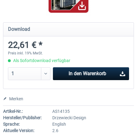
PILOT'S - FS Global Ultimate 2024
US Cities X - Chicago
Download
22,61 € *
83,29 € *
14,95 € *
Preis inkl. 19% MwSt.
Als Sofortdownload verfügbar
In den
Warenkorb
Merken
Artikel-Nr.:
AS14135
Hersteller/Publisher:
Drzewiecki Design
Sprache:
English
Aktuelle Version:
2.6