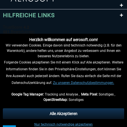
HILFREICHE LINKS
Herzlich willkommen auf aerosoft.com!
Wir verwenden Cookies. Einige davon sind technisch notwendig (z.B. für den
Warenkorb), andere helfen uns, unser Angebot zu verbessern und Ihnen ein
besseres Nutzererlebnis zu bieten.
Folgende Cookies akzeptieren Sie mit einem Klick auf Alle akzeptieren. Weitere
VERTRAG WIDERRUFEN
Informationen finden Sie in den Privatsphäre-Einstellungen, dort können Sie
Ihre Auswahl auch jederzeit ändern. Rufen Sie dazu einfach die Seite mit der
INFORMATIONEN
Datenschutzerklärung auf.
Zu unseren Datenschutzbestimmungen.
NICHTS MEHR VERPASSEN
Google Tag Manager:
Tracking und Analyse ,
Meta Pixel:
Sonstiges ,
OpenStreetMap:
Sonstiges
* Alle Preise inkl. gesetzl. Mehrwertsteuer zzgl.
Versandkosten
, wenn nicht
anders beschrieben.
Alle Akzeptieren
** Gilt für Lieferungen innerhalb Deutschlands, Lieferzeiten für andere Länder
Nur technisch notwendige akzeptieren
entnehmen Sie bitte den
Versandinformationen
.