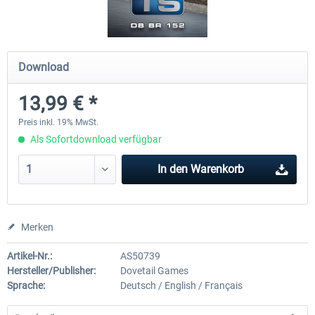
ICE 4 (BR 412)
Stadler Flirt 3
Download
13,99 € *
34,95 € *
19,04 € *
Preis inkl. 19% MwSt.
Als Sofortdownload verfügbar
In den
Warenkorb
Merken
Artikel-Nr.:
AS50739
Hersteller/Publisher:
Dovetail Games
Sprache:
Deutsch / English / Français