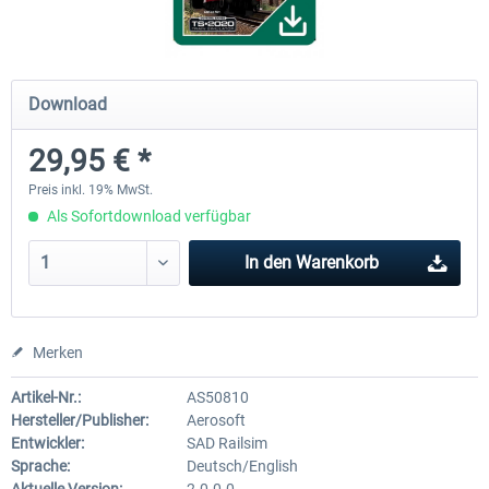
Im Köblitzer Bergland 3 reloaded
VirtualTracks - Ringbahn Be
Download
29,95 € *
29,95 € *
34,95 € *
Preis inkl. 19% MwSt.
Als Sofortdownload verfügbar
In den
Warenkorb
Merken
Artikel-Nr.:
AS50810
Hersteller/Publisher:
Aerosoft
Entwickler:
SAD Railsim
Sprache:
Deutsch/English