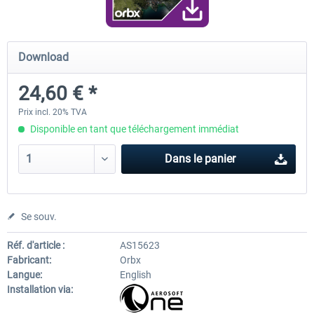
Airport Berlin Brandenburg V2 XP
Airport Zurich V2.0 XP
Download
24,60 € *
30,20 € *
26,17 € *
Prix incl. 20% TVA
Disponible en tant que téléchargement immédiat
Dans le panier
Se souv.
Réf. d'article :
AS15623
Fabricant:
Orbx
Langue:
English
Installation via: