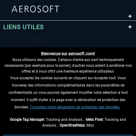
LIENS UTILES
Bienvenue sur aerosoft.com!
Nous utilisons des cookies. Certains d'entre eux sont techniquement
nécessaires (par exemple pour le panier), d'autres nous aident à améliorer nos
offres et à vous offrir une meilleure expérience utilisateur.
Vous acceptez les cookies suivants en cliquant sur Accepter tout. Vous
RENONCER AU CONTRAT ICI
trouverez des informations complémentaires dans les paramètres de
INFORMATIONS
confidentialité, où vous pourrez également modifier votre sélection à tout
moment. Il suffit d'aller à la page avec la déclaration de protection des
NE MANQUEZ PAS LES DERNIÈRES
données.
Consultez notre déclaration de protection des données.
NOUVELLES
Google Tag Manager:
Tracking and Analysis ,
Meta Pixel:
Tracking and
Analysis ,
OpenStreetMap:
Misc
* Tous les prix sont indiqués TVA légale comprise, hors
frais de port
et, le cas