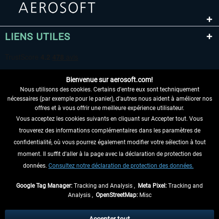
LIENS UTILES
Bienvenue sur aerosoft.com!
Nous utilisons des cookies. Certains d'entre eux sont techniquement
nécessaires (par exemple pour le panier), d'autres nous aident à améliorer nos
offres et à vous offrir une meilleure expérience utilisateur.
Vous acceptez les cookies suivants en cliquant sur Accepter tout. Vous
RENONCER AU CONTRAT ICI
trouverez des informations complémentaires dans les paramètres de
INFORMATIONS
confidentialité, où vous pourrez également modifier votre sélection à tout
moment. Il suffit d'aller à la page avec la déclaration de protection des
NE MANQUEZ PAS LES DERNIÈRES
données.
Consultez notre déclaration de protection des données.
NOUVELLES
Google Tag Manager:
Tracking and Analysis ,
Meta Pixel:
Tracking and
Analysis ,
OpenStreetMap:
Misc
* Tous les prix sont indiqués TVA légale comprise, hors
frais de port
et, le cas
échéant, frais de remboursement, si aucune description contraire.