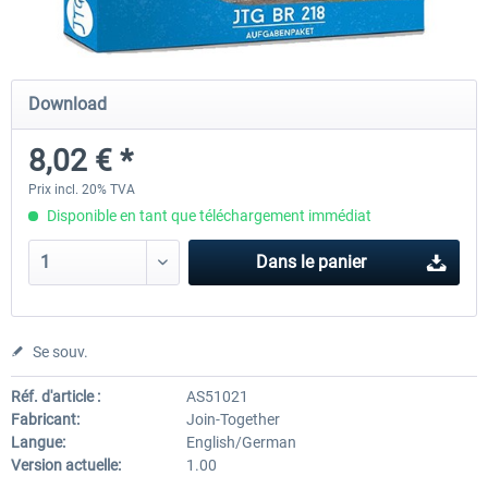
Just Trains - U-Bahn Hamburg U1 &
Railworks Szenario-Pack Vo
Download
U3
8,02 € *
39,95 € *
25,16 € *
Prix incl. 20% TVA
Disponible en tant que téléchargement immédiat
Dans le panier
Se souv.
Réf. d'article :
AS51021
Fabricant:
Join-Together
Langue:
English/German
Version actuelle:
1.00