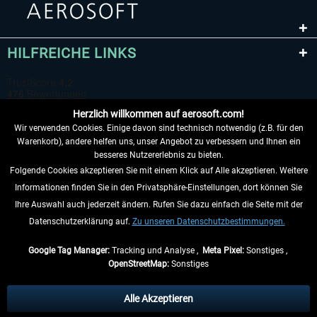
HILFREICHE LINKS
Herzlich willkommen auf aerosoft.com!
Wir verwenden Cookies. Einige davon sind technisch notwendig (z.B. für den
Warenkorb), andere helfen uns, unser Angebot zu verbessern und Ihnen ein
besseres Nutzererlebnis zu bieten.
Folgende Cookies akzeptieren Sie mit einem Klick auf Alle akzeptieren. Weitere
VERTRAG WIDERRUFEN
Informationen finden Sie in den Privatsphäre-Einstellungen, dort können Sie
Ihre Auswahl auch jederzeit ändern. Rufen Sie dazu einfach die Seite mit der
INFORMATIONEN
Datenschutzerklärung auf.
Zu unseren Datenschutzbestimmungen.
NICHTS MEHR VERPASSEN
Google Tag Manager:
Tracking und Analyse ,
Meta Pixel:
Sonstiges ,
OpenStreetMap:
Sonstiges
* Alle Preise inkl. gesetzl. Mehrwertsteuer zzgl.
Versandkosten
, wenn nicht
anders beschrieben.
Alle Akzeptieren
** Gilt für Lieferungen innerhalb Deutschlands, Lieferzeiten für andere Länder