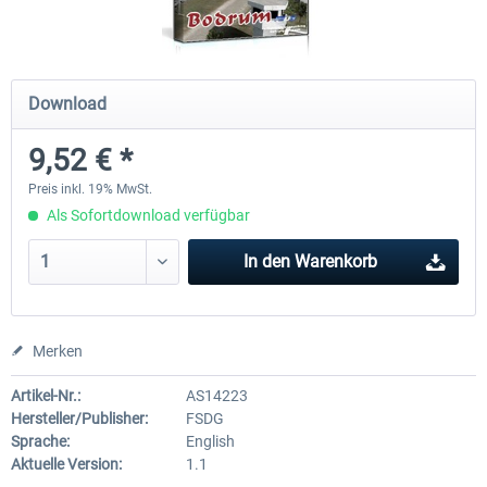
Mega Airport Frankfurt V2.0
Mega Airport Berlin Brande
Download
9,52 € *
29,95 € *
24,95 € *
Preis inkl. 19% MwSt.
Als Sofortdownload verfügbar
In den
Warenkorb
Merken
Artikel-Nr.:
AS14223
Hersteller/Publisher:
FSDG
Sprache:
English
Aktuelle Version:
1.1