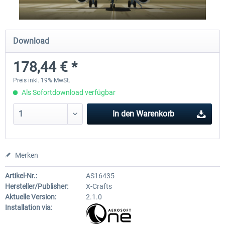
Traffic Global for X-Plane 12/11
X-Plane.org - King Air 350
Download
(Windows)
178,44 € *
44,58 € *
53,95 € *
Preis inkl. 19% MwSt.
Als Sofortdownload verfügbar
In den
Warenkorb
Merken
Artikel-Nr.:
AS16435
Hersteller/Publisher:
X-Crafts
Aktuelle Version:
2.1.0
Installation via: