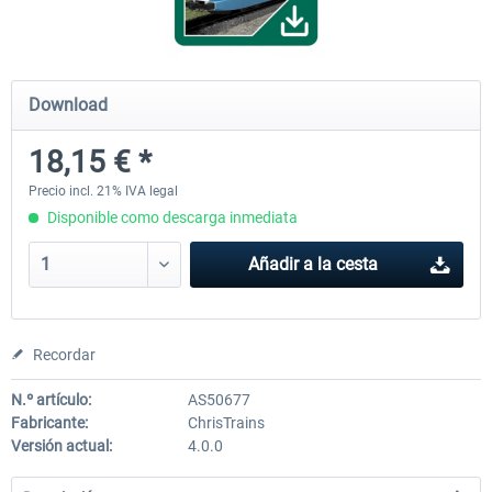
ChrisTrains - Stadler GTW
NS-DM90
Download
18,15 € *
18,15 € *
13,92 € *
Precio incl. 21% IVA legal
Disponible como descarga inmediata
Añadir a la cesta
Recordar
N.º artículo:
AS50677
Fabricante:
ChrisTrains
Versión actual:
4.0.0