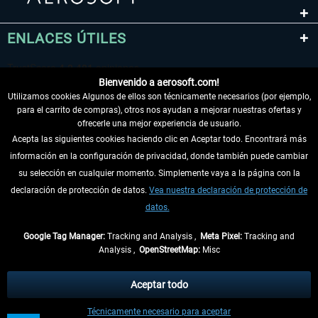
ENLACES ÚTILES
Bienvenido a aerosoft.com!
Utilizamos cookies Algunos de ellos son técnicamente necesarios (por ejemplo,
para el carrito de compras), otros nos ayudan a mejorar nuestras ofertas y
ofrecerle una mejor experiencia de usuario.
Acepta las siguientes cookies haciendo clic en Aceptar todo. Encontrará más
información en la configuración de privacidad, donde también puede cambiar
DESISTIR DEL CONTRATO
su selección en cualquier momento. Simplemente vaya a la página con la
declaración de protección de datos.
Vea nuestra declaración de protección de
INFORMACIÓN
datos.
NO SE PIERDA LAS ÚLTIMAS NOTICIAS
Google Tag Manager:
Tracking and Analysis ,
Meta Pixel:
Tracking and
Analysis ,
OpenStreetMap:
Misc
* Todos los precios, incl. el IVA legal y
gastos de envío
así como las posibles
tasas de recepción si no se describe lo contrario
Aceptar todo
** De aplicación a envíos dentro de Alemania. Los plazos de envío para los
Técnicamente necesario para aceptar
demás países se pueden consultar en la
información de envío
.