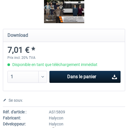
OMSI 2 Tools - Power Toolkit
OMSI 2 Downloadpack Vol. 1
Vehicles
Download
15,08 € *
13,06 € *
7,01 € *
Prix incl. 20% TVA
Disponible en tant que téléchargement immédiat
Dans le panier
Se souv.
Réf. d'article :
AS15809
Fabricant:
Halycon
Développeur:
Halycon