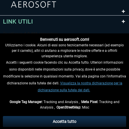
LINK UTILI
Benvenuti su aerosoft.com!
Utilizziamo i cookie. Alcuni di essi sono tecnicamente necessari (ad esempio
per il carrello), altri ci aiutano a migliorare le nostre offerte e a offrirti
un'esperienza utente migliore.
Accetti i seguenti cookie facendo clic su Accetta tutto. Ulteriori informazioni
sono disponibili nelle impostazioni sulla privacy, dove è anche possibile
RECEDERE DAL CONTRATTO
modificare la selezione in qualsiasi momento. Vai alla pagina con l'informativa
dichiarazione sulla tutela dei dati.
Visualizza la nostra dichiarazione per la
INFORMAZIONI
dichiarazione sulla tutela dei dati.
NON PERDETEVI LE ULTIME NOTIZIE
Google Tag Manager:
Tracking and Analysis ,
Meta Pixel:
Tracking and
Analysis ,
OpenStreetMap:
Misc
* Tutti i prezzi sono indicati al netto di Iva e
spese di spedizione
ed
eventualmente le spese di spedizione, se non diversamente descritto.
Accetta tutto
** Riguarda le spedizioni al di fuori della Germania, i tempi di consegna per le