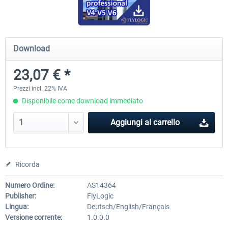
Airbus A320/A321
Aerosoft A330 profession
Download
23,07 € *
43,40 € *
71,71 € *
Prezzi incl. 22% IVA
Disponibile come download immediato
Aggiungi al carrello
Ricorda
Numero Ordine:
AS14364
Publisher:
FlyLogic
Lingua:
Deutsch/English/Français
Versione corrente:
1.0.0.0